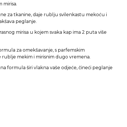
 mirisa.
dne za tkanine, daje rublju svilenkastu mekoću i
akšava peglanje.
rasnog mirisa u kojem svaka kap ima 2 puta više
ormula za omekšavanje, s parfemskim
e rublje mekim i mirisnim dugo vremena.
a formula širi vlakna vaše odjeće, čineći peglanje