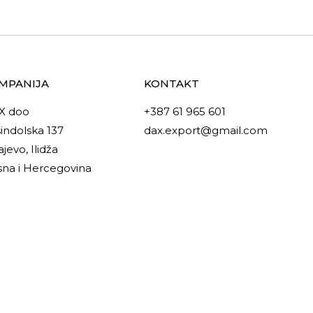
MPANIJA
KONTAKT
X doo
+387 61 965 601
indolska 137
dax.export@gmail.com
ajevo, Ilidža
na i Hercegovina