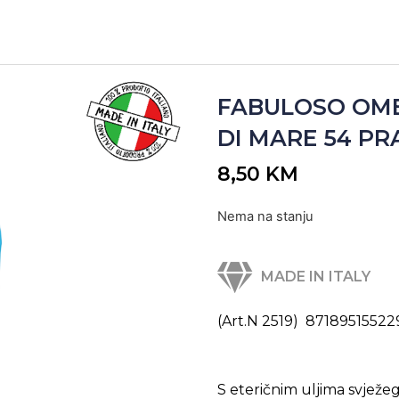
FABULOSO OME
DI MARE 54 PRAN
8,50
KM
Nema na stanju
MADE IN ITALY
(Art.N 2519) 87189515522
S eteričnim uljima svježe