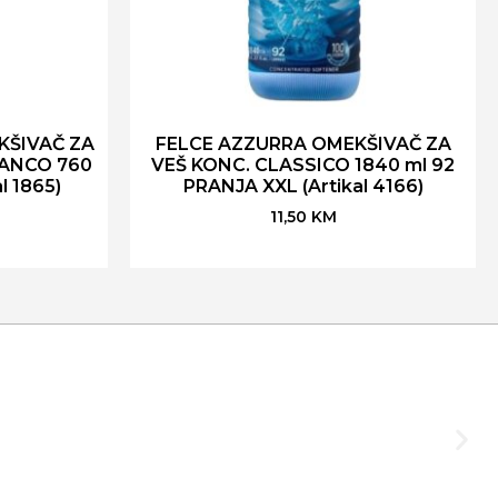
KŠIVAČ ZA
FELCE AZZURRA OMEKŠIVAČ ZA
IANCO 760
VEŠ KONC. CLASSICO 1840 ml 92
l 1865)
PRANJA XXL (Artikal 4166)
11,50
KM