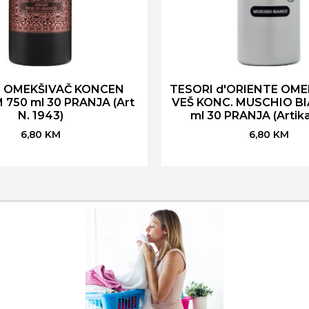
I OMEKŠIVAČ KONCEN
TESORI d'ORIENTE OME
750 ml 30 PRANJA (Art
VEŠ KONC. MUSCHIO B
N. 1943)
ml 30 PRANJA (Artika
6,80
KM
6,80
KM