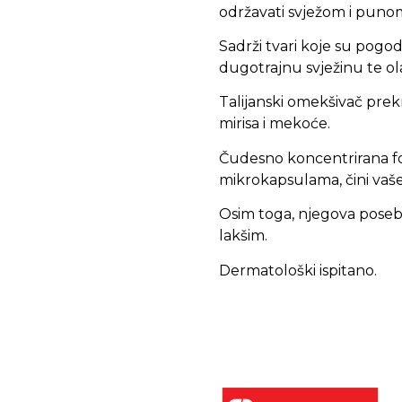
održavati svježom i punom
Sadrži tvari koje su pogo
dugotrajnu svježinu te ol
Talijanski omekšivač prek
mirisa i mekoće.
Čudesno koncentrirana f
mikrokapsulama, čini vaš
Osim toga, njegova posebn
lakšim.
Dermatološki ispitano.