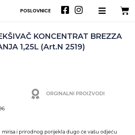
POSLOVNICE
KŠIVAČ KONCENTRAT BREZZA
JA 1,25L (Art.N 2519)
ORGINALNI PROIZVODI
96
g mirisa i prirodnog porijekla dugo će vašu odjeću