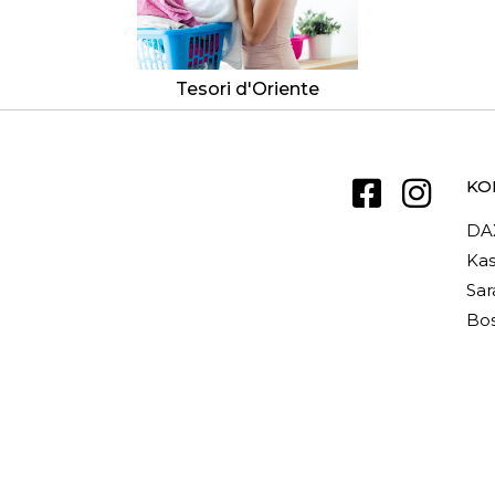
Tesori d'Oriente
KO
DA
Kas
Sar
Bos