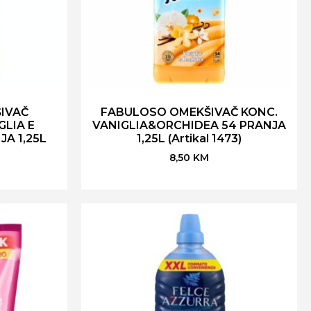
IVAČ
FABULOSO OMEKŠIVAČ KONC.
LIA E
VANIGLIA&ORCHIDEA 54 PRANJA
A 1,25L
1,25L (Artikal 1473)
8,50
KM