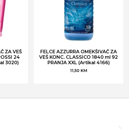
Č ZA VEŠ
FELCE AZZURRA OMEKŠIVAČ ZA
ROSSI 24
VEŠ KONC. CLASSICO 1840 ml 92
al 3020)
PRANJA XXL (Artikal 4166)
11,50
KM