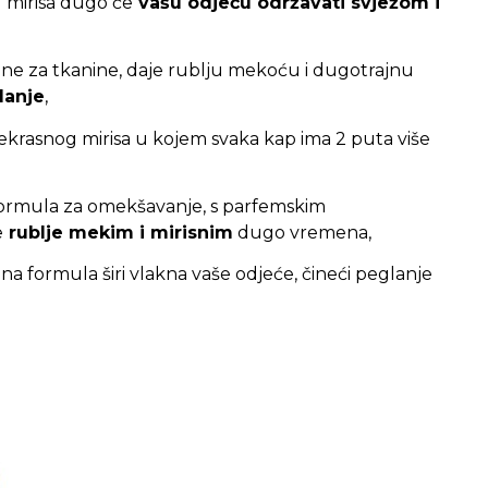
g mirisa dugo će
vašu odjeću održavati svježom i
dne za tkanine, daje rublju mekoću i dugotrajnu
lanje
,
krasnog mirisa u kojem svaka kap ima 2 puta više
ormula za omekšavanje, s parfemskim
e
rublje mekim i mirisnim
dugo vremena,
a formula širi vlakna vaše odjeće, čineći peglanje