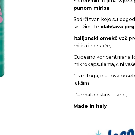
S eteričnim uljima svježe
punom mirisa
,
Sadrži tvari koje su pogo
svježinu te
olakšava peg
Italijanski omekšivač
pre
mirisa i mekoće,
Čudesno koncentrirana f
mikrokapsulama, čini vaš
Osim toga, njegova posebn
lakšim.
Dermatološki ispitano,
Made in Italy