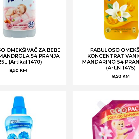
O OMEKŠIVAČ ZA BEBE
FABULOSO OMEKŠ
 MANDROLA 54 PRANJA
KONCENTRAT VANIG
25L (Artikal 1470)
MANDARINO 54 PRANJ
(Art.N 1475)
8,50
KM
8,50
KM