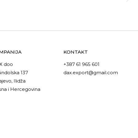
MPANIJA
KONTAKT
X doo
+387 61 965 601
indolska 137
dax.export@gmail.com
ajevo, Ilidža
na i Hercegovina