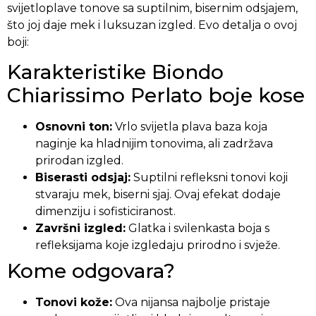
svijetloplave tonove sa suptilnim, bisernim odsjajem,
što joj daje mek i luksuzan izgled. Evo detalja o ovoj
boji:
Karakteristike Biondo
Chiarissimo Perlato boje kose
Osnovni ton:
Vrlo svijetla plava baza koja
naginje ka hladnijim tonovima, ali zadržava
prirodan izgled.
Biserasti odsjaj:
Suptilni refleksni tonovi koji
stvaraju mek, biserni sjaj. Ovaj efekat dodaje
dimenziju i sofisticiranost.
Završni izgled:
Glatka i svilenkasta boja s
refleksijama koje izgledaju prirodno i svježe.
Kome odgovara?
Tonovi kože:
Ova nijansa najbolje pristaje