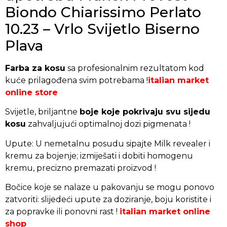
Biondo Chiarissimo Perlato
10.23 – Vrlo Svijetlo Biserno
Plava
Farba za kosu
sa profesionalnim rezultatom kod
kuće prilagođena svim potrebama !
italian market
online store
Svijetle, briljantne
boje koje pokrivaju svu sijedu
kosu
zahvaljujući optimalnoj dozi pigmenata !
Upute: U nemetalnu posudu sipajte Milk revealer i
kremu za bojenje; izmiješati i dobiti homogenu
kremu, precizno premazati proizvod !
Bočice koje se nalaze u pakovanju se mogu ponovo
zatvoriti: slijedeći upute za doziranje, boju koristite i
za popravke ili ponovni rast !
italian market online
shop