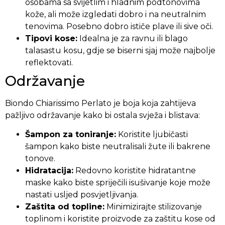
osobama sa svijetlim i hladnim podtonovima
kože, ali može izgledati dobro i na neutralnim
tenovima. Posebno dobro ističe plave ili sive oči.
Tipovi kose:
Idealna je za ravnu ili blago
talasastu kosu, gdje se biserni sjaj može najbolje
reflektovati.
Održavanje
Biondo Chiarissimo Perlato je boja koja zahtijeva
pažljivo održavanje kako bi ostala svježa i blistava:
Šampon za toniranje:
Koristite ljubičasti
šampon kako biste neutralisali žute ili bakrene
tonove.
Hidratacija:
Redovno koristite hidratantne
maske kako biste spriječili isušivanje koje može
nastati usljed posvjetljivanja.
Zaštita od topline:
Minimizirajte stilizovanje
toplinom i koristite proizvode za zaštitu kose od