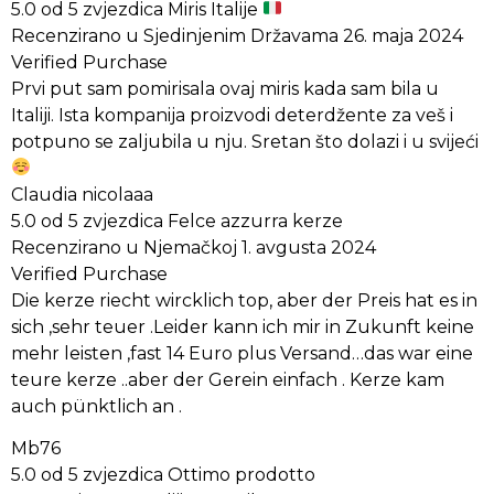
5.0 od 5 zvjezdica Miris Italije
Recenzirano u Sjedinjenim Državama 26. maja 2024
Verified Purchase
Prvi put sam pomirisala ovaj miris kada sam bila u
Italiji. Ista kompanija proizvodi deterdžente za veš i
potpuno se zaljubila u nju. Sretan što dolazi i u svijeći
Claudia nicolaaa
5.0 od 5 zvjezdica Felce azzurra kerze
Recenzirano u Njemačkoj 1. avgusta 2024
Verified Purchase
Die kerze riecht wircklich top, aber der Preis hat es in
sich ,sehr teuer .Leider kann ich mir in Zukunft keine
mehr leisten ,fast 14 Euro plus Versand…das war eine
teure kerze ..aber der Gerein einfach . Kerze kam
auch pünktlich an .
Mb76
5.0 od 5 zvjezdica Ottimo prodotto