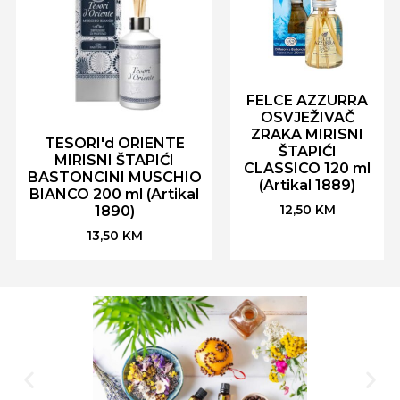
FELCE AZZURRA
OSVJEŽIVAČ
ZRAKA MIRISNI
TESORI'd ORIENTE
ŠTAPIĆI
MIRISNI ŠTAPIĆI
CLASSICO 120 ml
BASTONCINI MUSCHIO
(Artikal 1889)
BIANCO 200 ml (Artikal
12,50
KM
1890)
13,50
KM