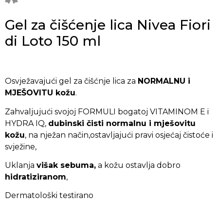
Gel za čišćenje lica Nivea Fiori
di Loto 150 ml
Osvježavajući gel za čišćnje lica za
NORMALNU i
MJEŠOVITU kožu
.
Zahvaljujući svojoj FORMULI bogatoj VITAMINOM E i
HYDRA IQ,
dubinski čisti normalnu i mješovitu
kožu
, na nježan način,ostavljajući pravi osjećaj čistoće i
svježine,
Uklanja
višak sebuma,
a kožu ostavlja dobro
hidratiziranom
,
Dermatološki testirano