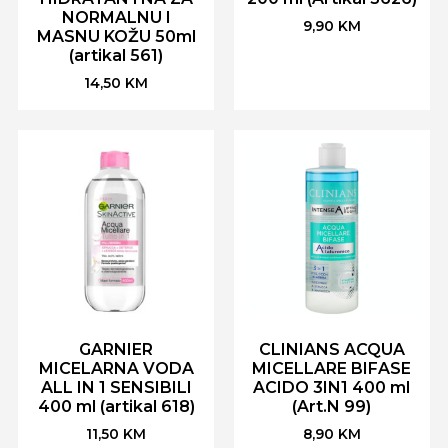
NORMALNU I
9,90
KM
MASNU KOŽU 50ml
(artikal 561)
14,50
KM
GARNIER
CLINIANS ACQUA
MICELARNA VODA
MICELLARE BIFASE
ALL IN 1 SENSIBILI
ACIDO 3IN1 400 ml
400 ml (artikal 618)
(Art.N 99)
11,50
KM
8,90
KM