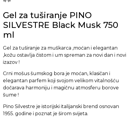
Gel za tuširanje PINO
SILVESTRE Black Musk 750
ml
Gel za tuširanje za muškarca ,moćan i elegantan
,kožu ostavlja čistom i um spreman za novi dan i novi
izazov !
Crni mošus šumskog bora je moćan, klasičan i
elegantan parfem koji svojom velikom vitalnošću
dočarava harmoniju i magičnu atmosferu borove
šume !
Pino Silvestre je istorijski italijanski brend osnovan
1955. godine i poznat je širom svijeta.