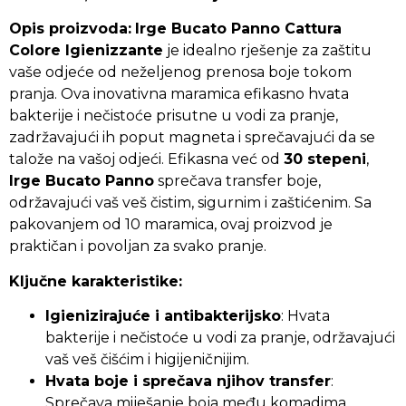
Opis proizvoda:
Irge Bucato Panno Cattura
Colore Igienizzante
je idealno rješenje za zaštitu
vaše odjeće od neželjenog prenosa boje tokom
pranja. Ova inovativna maramica efikasno hvata
bakterije i nečistoće prisutne u vodi za pranje,
zadržavajući ih poput magneta i sprečavajući da se
talože na vašoj odjeći. Efikasna već od
30 stepeni
,
Irge Bucato Panno
sprečava transfer boje,
održavajući vaš veš čistim, sigurnim i zaštićenim. Sa
pakovanjem od 10 maramica, ovaj proizvod je
praktičan i povoljan za svako pranje.
Ključne karakteristike:
Igienizirajuće i antibakterijsko
: Hvata
bakterije i nečistoće u vodi za pranje, održavajući
vaš veš čišćim i higijeničnijim.
Hvata boje i sprečava njihov transfer
:
Sprečava miješanje boja među komadima