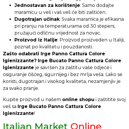
Jednostavan za korištenje
: Samo dodajte
maramicu u veš i vaš veš će biti zaštićen.
Dugotrajan učinak
: Svaka maramica je efikasna
pri pranju na temperaturama od 30 stepeni,
pružajući odličnu vrijednost za novac.
Proizvod iz Italije
: Proizvod proizveden u Italiji,
poznat po kvalitetu i pouzdanosti.
Zašto odabrati Irge Panno Cattura Colore
Igienizzante?
Irge Bucato Panno Cattura Colore
Igienizzante
je savršen za zaštitu vaše odjeće i
osiguranje čišćeg, sigurnijeg i bez mrlja veša. Lako se
koristi, dugotrajan i visokog kvaliteta, nezamjenjiv je
za svako pranje.
Kupite proizvod u našem
online shopu
i zaštitite svoj
veš sa
Irge Bucato Panno Cattura Colore
Igienizzante
!
Italian Market
Online