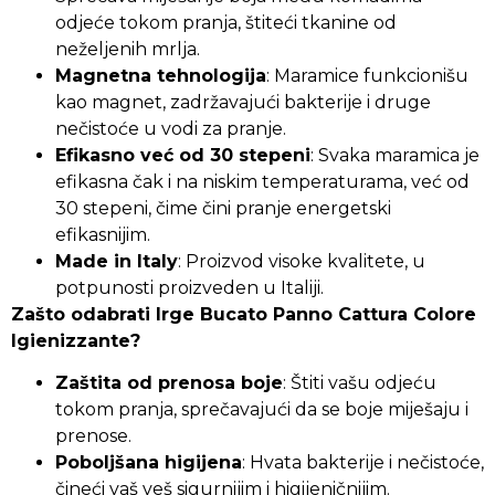
odjeće tokom pranja, štiteći tkanine od
neželjenih mrlja.
Magnetna tehnologija
: Maramice funkcionišu
kao magnet, zadržavajući bakterije i druge
nečistoće u vodi za pranje.
Efikasno već od 30 stepeni
: Svaka maramica je
efikasna čak i na niskim temperaturama, već od
30 stepeni, čime čini pranje energetski
efikasnijim.
Made in Italy
: Proizvod visoke kvalitete, u
potpunosti proizveden u Italiji.
Zašto odabrati Irge Bucato Panno Cattura Colore
Igienizzante?
Zaštita od prenosa boje
: Štiti vašu odjeću
tokom pranja, sprečavajući da se boje miješaju i
prenose.
Poboljšana higijena
: Hvata bakterije i nečistoće,
čineći vaš veš sigurnijim i higijeničnijim.