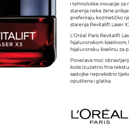
i tehnološke inovacije za 
starenja neke žene prib
preferiraju kozmetičko rj
starenja Revitalift Laser X
L'Oréal Paris Revitalift 
hijaluronskom kiselinom, 
hijaluronsku kiselinu za 
Povećava moć obnavljanja 
kože.Izuzetno fina tekstu
sastojke neprekidno tije
opuštena i glatka.