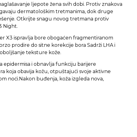
naglašavanje ljepote žena svih dobi. Protiv znakova
jegavaju dermatološkim tretmanima, dok druge
ešenje. Otkrijte snagu novog tretmana protiv
3 Night.
Laser X3 ispravlja bore obogaćen fragmentiranom
brzo prodire do sitne korekcije bora Sadrži LHA i
poboljšanje teksture kože.
epidermisa i obnavlja funkciju barijere
ra koja obavija kožu, otpuštajući svoje aktivne
kom noći.Nakon buđenja, koža izgleda nova,