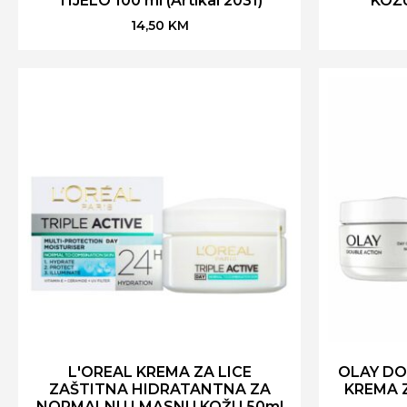
TIJELO 100 ml (Artikal 2031)
KOŽU
14,50
KM
L'OREAL KREMA ZA LICE
OLAY DO
ZAŠTITNA HIDRATANTNA ZA
KREMA Z
NORMALNU I MASNU KOŽU 50ml