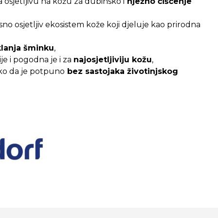
 osjetljivu na kožu za dubinsko i
nježno čišćenje
o osjetljiv ekosistem kože koji djeluje kao prirodna
lanja šminku
,
ije i pogodna je i za
najosjetljiviju kožu
,
ko da je potpuno
bez sastojaka životinjskog