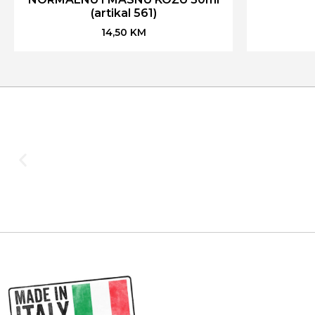
(artikal 561)
14,50
KM