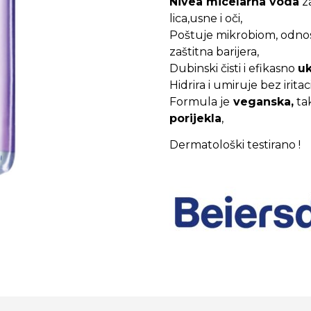
Nivea micelarna voda
za
lica,usne i oči,
Poštuje mikrobiom, odnosn
zaštitna barijera,
Dubinski čisti i efikasno
uk
Hidrira i umiruje bez iritac
Formula je
veganska,
ta
porijekla
,
Dermatološki testirano !