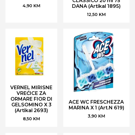
CLASSICO 20 ml 75
4,90
KM
DANA (Artikal 1895)
12,50
KM
VERNEL MIRISNE
VREĆICE ZA
ORMARE FIOR DI
ACE WC FRESCHEZZA
GELSOMINO X 3
MARINA X 1 (Art.N 619)
(Artikal 2693)
3,90
KM
8,50
KM