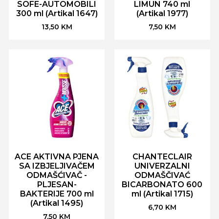
SOFE-AUTOMOBILI
LIMUN 740 ml
300 ml (Artikal 1647)
(Artikal 1977)
13,50
KM
7,50
KM
ACE AKTIVNA PJENA
CHANTECLAIR
SA IZBJELJIVAČEM
UNIVERZALNI
ODMAŠĆIVAČ -
ODMAŠČIVAĆ
PLJESAN-
BICARBONATO 600
BAKTERIJE 700 ml
ml (Artikal 1715)
(Artikal 1495)
6,70
KM
7,50
KM