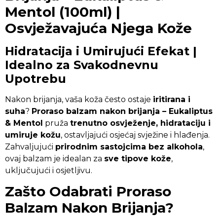
Mentol (100ml) |
Osvježavajuća Njega Kože
Hidratacija i Umirujući Efekat |
Idealno za Svakodnevnu
Upotrebu
Nakon brijanja, vaša koža često ostaje
iritirana i
suha
?
Proraso balzam nakon brijanja – Eukaliptus
& Mentol
pruža
trenutno osvježenje, hidrataciju i
umiruje kožu
, ostavljajući osjećaj svježine i hlađenja.
Zahvaljujući
prirodnim sastojcima bez alkohola
,
ovaj balzam je idealan za
sve tipove kože
,
uključujući i osjetljivu.
Zašto Odabrati Proraso
Balzam Nakon Brijanja?