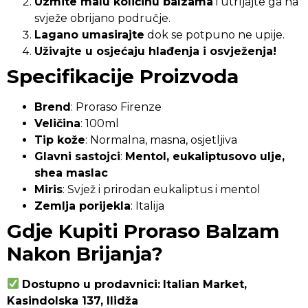
Uzmite malu količinu balzama
i utrljajte ga na
svježe obrijano područje.
Lagano umasirajte
dok se potpuno ne upije.
Uživajte u osjećaju hlađenja i osvježenja!
Specifikacije Proizvoda
Brend
: Proraso Firenze
Veličina
: 100ml
Tip kože
: Normalna, masna, osjetljiva
Glavni sastojci
:
Mentol, eukaliptusovo ulje,
shea maslac
Miris
: Svjež i prirodan eukaliptus i mentol
Zemlja porijekla
: Italija
Gdje Kupiti Proraso Balzam
Nakon Brijanja?
Dostupno u prodavnici:
Italian Market,
Kasindolska 137, Ilidža