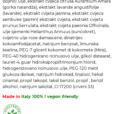
(sojino) ulje, ekstrakt cvijeća citrusa Aurantium Amara
(gorka narandža), ekstrakt lavande angustifolije
(lavande), ekstrakt cvijeta jasmina, ekstrakt cvijeća
sambuke (jasmin) ekstrakt cvijeta, ekstrakt cvijeta
prunus Serrulata, ekstrakt cvijeta paeonia Officinalis,
ulje sjemenki Helianthus Annuus (suncokret),
cvijetno ulje roze damascene, dinatrijev
kokoamfodijacetat, natrijum benzoat, limunska
kiselina, PEG-7 gliceril kokomet di kokomete (Miris),
PEG-40 hidrogenirano ricinusovo ulje, glikol distearat,
lauret-4, guar hidroksipropiltrimonijum hlorid,
hidrogenizovano ricinusovo ulje, PEG-120 metil
glukoza dioleat, natrijum hidroksid, linalool, heksil
cinamal, propil laikopil, laksil benzol, propil , benzil
alkohol, natrijum salicilat, CI 17200 (crveni 33)
Made
in
Italy 100% !
vegan friendly