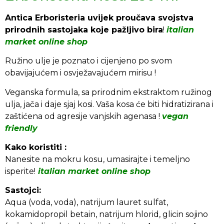
Antica Erboristeria uvijek proučava svojstva
prirodnih sastojaka koje pažljivo bira
!
italian
market online shop
Ružino ulje je poznato i cijenjeno po svom
obavijajućem i osvježavajućem mirisu !
Veganska formula, sa prirodnim ekstraktom ružinog
ulja, jača i daje sjaj kosi. Vaša kosa će biti hidratizirana i
zaštićena od agresije vanjskih agenasa !
vegan
friendly
Kako koristiti :
Nanesite na mokru kosu, umasirajte i temeljno
isperite!
italian market online shop
Sastojci:
Aqua (voda, voda), natrijum lauret sulfat,
kokamidopropil betain, natrijum hlorid, glicin sojino