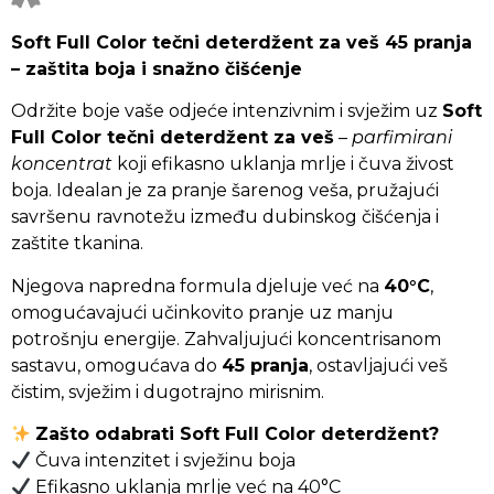
Soft Full Color tečni deterdžent za veš 45 pranja
– zaštita boja i snažno čišćenje
Održite boje vaše odjeće intenzivnim i svježim uz
Soft
Full Color tečni deterdžent za veš
–
parfimirani
koncentrat
koji efikasno uklanja mrlje i čuva živost
boja. Idealan je za pranje šarenog veša, pružajući
savršenu ravnotežu između dubinskog čišćenja i
zaštite tkanina.
Njegova napredna formula djeluje već na
40°C
,
omogućavajući učinkovito pranje uz manju
potrošnju energije. Zahvaljujući koncentrisanom
sastavu, omogućava do
45 pranja
, ostavljajući veš
čistim, svježim i dugotrajno mirisnim.
Zašto odabrati Soft Full Color deterdžent?
Čuva intenzitet i svježinu boja
Efikasno uklanja mrlje već na 40°C