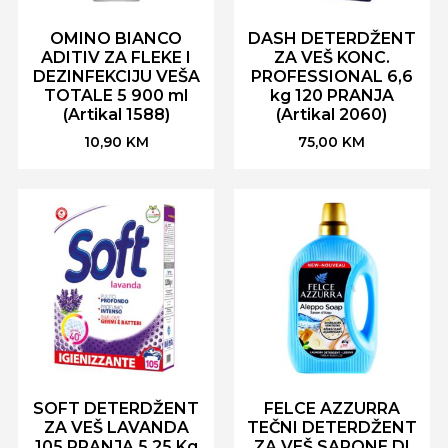
OMINO BIANCO
DASH DETERDŽENT
ADITIV ZA FLEKE I
ZA VEŠ KONC.
DEZINFEKCIJU VEŠA
PROFESSIONAL 6,6
TOTALE 5 900 ml
kg 120 PRANJA
(Artikal 1588)
(Artikal 2060)
10,90
KM
75,00
KM
SOFT DETERDŽENT
FELCE AZZURRA
ZA VEŠ LAVANDA
TEČNI DETERDŽENT
105 PRANJA 5,25 Kg
ZA VEŠ SAPONE DI