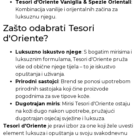
Tesori d'Oriente Vaniglia & Spezie Orientali
:
Kombinacija vanilije i orijentalnih začina za
luksuznu njegu.
Zašto odabrati Tesori
d'Oriente?
Luksuzno iskustvo njege
: S bogatim mirisima i
luksuznim formulama, Tesori d'Oriente pruža
više od obične njege tijela – to je iskustvo
opuštanja i uživanja.
Prirodni sastojci
: Brend se ponosi upotrebom
prirodnih sastojaka koji čine proizvode
pogodnima za sve tipove kože.
Dugotrajan miris
: Mirisi Tesori d'Oriente ostaju
na koži dugo nakon upotrebe, pružajući
dugotrajan osjećaj svježine i luksuza.
Tesori d'Oriente
je pravi izbor za one koji žele uvesti
element luksuza i opuštanja u svoju svakodnevnu