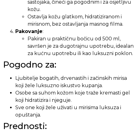
sastojaka, čineći ga pogodnim i za osjetljivu
kožu.
Ostavlja kožu glatkom, hidratiziranom i
mirisnom, bez ostavljanja masnog filma.
Pakovanje
:
Pakiran u praktičnu bočicu od 500 ml,
savršen je za dugotrajnu upotrebu, idealan
za kućnu upotrebu ili kao luksuzni poklon.
Pogodno za:
Ljubitelje bogatih, drvenastih i začinskih mirisa
koji žele luksuzno iskustvo kupanja.
Osobe sa suhom kožom koje traže kremasti gel
koji hidratizira i njeguje.
Sve one koji žele uživati u mirisima luksuza i
opuštanja.
Prednosti: