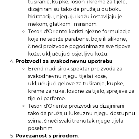
tuširanje, kupke, losioni i kreme za tijelo,
dizajnirani su tako da pružaju duboku
hidrataciju, njeguju kožu i ostavljaju je
mekom, glatkom i mirisnom.
Tesori d'Oriente koristi nježne formulacije
koje ne sadrže parabene, boje ili silikone,
čineći proizvode pogodnima za sve tipove
kože, uključujući osjetljivu kožu.
Proizvodi za svakodnevnu upotrebu
:
Brend nudi širok spektar proizvoda za
svakodnevnu njegu tijela i kose,
uključujući gelove za tuširanje, kupke,
kreme za ruke, losione za tijelo, sprejeve za
tijelo i parfeme.
Tesori d'Oriente proizvodi su dizajnirani
tako da pružaju luksuznu njegu dostupnu
svima, čineći svaki trenutak njege tijela
posebnim.
Povezanost s prirodom
: