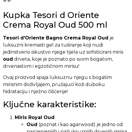
Kupka Tesori d Oriente
Crema Royal Oud 500 ml
Tesori d'Oriente Bagno Crema Royal Oud
je
luksuzni kremasti gel za tuširanje koji nudi
jedinstveno iskustvo njege tijela uz sofisticirani miris
oud
drveta, koje je poznato po svom bogatom,
drvenastom i egzotičnom mirisu!
Ovaj proizvod spaja luksuznu njegu s bogatim
mirisnim doživljajem, pružajući koži duboku
hidrataciju i nježno čišćenje!
Ključne karakteristike:
Miris Royal Oud
:
Oud
(poznat i kao agarwood) je jedno od
najcjenjenijih i najluksuznijih drvenih mirisa,