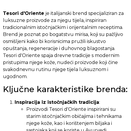
Tesori d'Oriente
je italijanski brend specijaliziran za
luksuzne proizvode za njegu tijela, inspiriran
tradicionalnim istočnjačkim i orijentalnim receptima.
Brend je poznat po bogatstvu mirisa, koji su pažljivo
osmišljeni kako bi korisnicima pružili iskustvo
opuštanja, regeneracije i duhovnog blagostanja.
Tesori d'Oriente spaja drevne tradicije s modernim
pristupima njege kože, nudeći proizvode koji čine
svakodnevnu rutinu njege tijela luksuznom i
ugodnom.
Ključne karakteristike brenda:
Inspiracija iz istočnjačkih tradicija
:
Proizvodi Tesori d'Oriente inspirirani su
starim istočnjačkim običajima i tehnikama
njege kože, kao i korištenjem biljaka i
sastojaka koji se koriste u Ayurvedi,