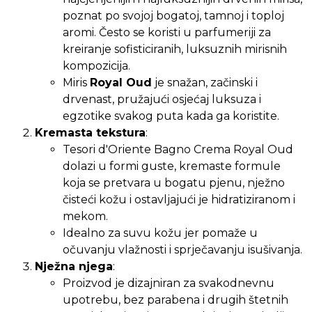
poznat po svojoj bogatoj, tamnoj i toploj
aromi. Često se koristi u parfumeriji za
kreiranje sofisticiranih, luksuznih mirisnih
kompozicija.
Miris
Royal Oud
je snažan, začinski i
drvenast, pružajući osjećaj luksuza i
egzotike svakog puta kada ga koristite.
Kremasta tekstura
:
Tesori d'Oriente Bagno Crema Royal Oud
dolazi u formi guste, kremaste formule
koja se pretvara u bogatu pjenu, nježno
čisteći kožu i ostavljajući je hidratiziranom i
mekom.
Idealno za suvu kožu jer pomaže u
očuvanju vlažnosti i sprječavanju isušivanja.
Nježna njega
:
Proizvod je dizajniran za svakodnevnu
upotrebu, bez parabena i drugih štetnih