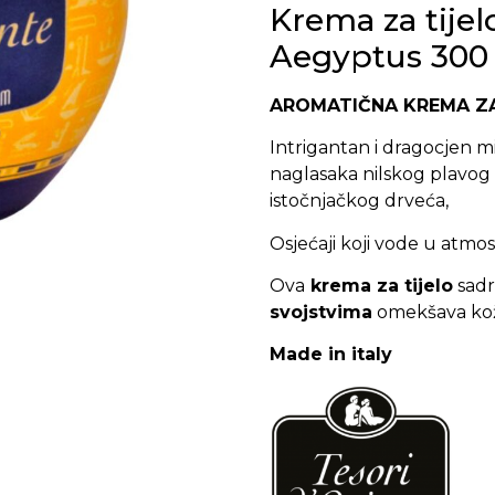
Krema za tijel
Aegyptus 300
AROMATIČNA KREMA ZA
Intrigantan i dragocjen mir
naglasaka nilskog plavog l
istočnjačkog drveća,
Osjećaji koji vode u atmos
Ova
krema za tijelo
sadrž
svojstvima
omekšava kož
Made in italy