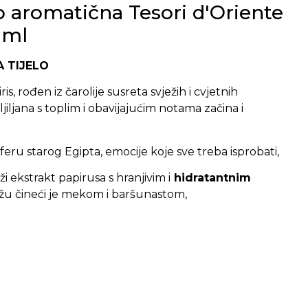
o aromatična Tesori d'Oriente
 ml
 TIJELO
is, rođen iz čarolije susreta svježih i cvjetnih
jiljana s toplim i obavijajućim notama začina i
feru starog Egipta, emocije koje sve treba isprobati,
i ekstrakt papirusa s hranjivim i
hidratantnim
u čineći je mekom i baršunastom,