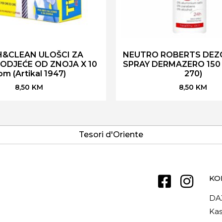
H&CLEAN ULOŠCI ZA
NEUTRO ROBERTS DE
ODJEĆE OD ZNOJA X 10
SPRAY DERMAZERO 150 m
om (Artikal 1947)
270)
8,50
KM
8,50
KM
Tesori d'Oriente
KO
DA
Kas