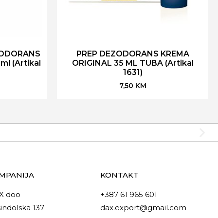
ZODORANS
PREP DEZODORANS KREMA
l (Artikal
ORIGINAL 35 ML TUBA (Artikal
1631)
7,50
KM
MPANIJA
KONTAKT
X doo
+387 61 965 601
indolska 137
dax.export@gmail.com