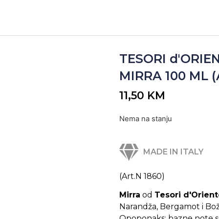
TESORI d'ORI
MIRRA 100 ML (A
11,50
KM
Nema na stanju
MADE IN ITALY
(Art.N 1860)
Mirra
od
Tesori d'Orien
Narandža, Bergamot i Božu
Opoponaks; bazne note su 