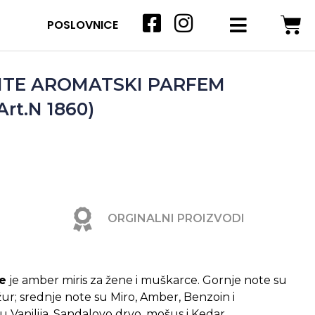
POSLOVNICE
ENTE AROMATSKI PARFEM
rt.N 1860)
ORGINALNI PROIZVODI
te
je amber miris za žene i muškarce. Gornje note su
r; srednje note su Miro, Amber, Benzoin i
Vanilija, Sandalovo drvo, mošus i Kedar.