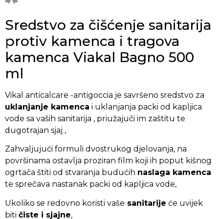
Sredstvo za čišćenje sanitarija
protiv kamenca i tragova
kamenca Viakal Bagno 500
ml
Vikal anticalcare -antigoccia je savršeno sredstvo za
uklanjanje kamenca
i uklanjanja packi od kapljica
vode sa vaših sanitarija , priužajuči im zaštitu te
dugotrajan sjaj ,
Zahvaljujući formuli dvostrukog djelovanja, na
površinama ostavlja proziran film koji ih poput kišnog
ogrtača štiti od stvaranja budućih
naslaga kamenca
te sprečava nastanak packi od kapljica vode,
Ukoliko se redovno koristi vaše
sanitarije
će uvijek
biti
čiste i sjajne
,