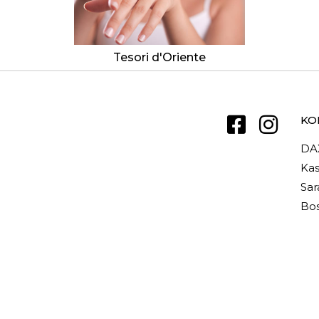
Tesori d'Oriente
KO
DA
Kas
Sar
Bos