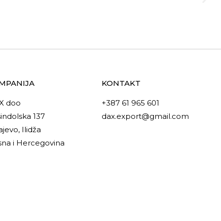
MPANIJA
KONTAKT
X doo
+387 61 965 601
indolska 137
dax.export@gmail.com
ajevo, Ilidža
na i Hercegovina