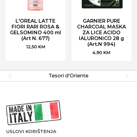
L'OREAL LATTE
GARNIER PURE
FIORI RARI ROSA &
CHARCOAL MASKA
GELSOMINO 400 ml
ZA LICE ACIDO
(Art N. 677)
IALURONICO 28 g
(Art.N 994)
12,50
KM
4,90
KM
Tesori d'Oriente
USLOVI KORIŠTENJA