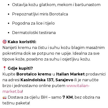
Ostavlja kožu glatkom, mekom i baršunastom
Prepoznatljivi miris Borotalca
Pogodna za lice i tijelo
Dermatološki testirana
Kako koristiti:
Nanijeti kremu na čistu i suhu kožu blagim masažnim
pokretima dok se potpuno ne upije. Idealna za sve
tipove kože, posebno za suhu i osjetljivu kožu.
Gdje kupiti?
Kupite
Borotalco kremu
u
Italian Market
prodavnici
na adresi
Kasindolska 137, Sarajevo
ili je naručite
brzo i jednostavno online putem
www.italian-
market.ba
!
Dostava za cijelu BiH – samo
7 KM
, bez obzira na
težinu paketa!