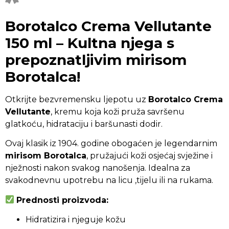
Borotalco Crema Vellutante
150 ml – Kultna njega s
prepoznatljivim mirisom
Borotalca!
Otkrijte bezvremensku ljepotu uz
Borotalco Crema
Vellutante
, kremu koja koži pruža savršenu
glatkoću, hidrataciju i baršunasti dodir.
Ovaj klasik iz 1904. godine obogaćen je legendarnim
mirisom Borotalca
, pružajući koži osjećaj svježine i
nježnosti nakon svakog nanošenja. Idealna za
svakodnevnu upotrebu na licu ,tijelu ili na rukama.
Prednosti proizvoda:
Hidratizira i njeguje kožu