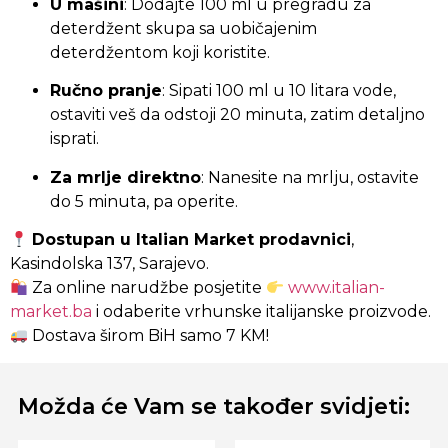
U mašini
: Dodajte 100 ml u pregradu za
deterdžent skupa sa uobičajenim
deterdžentom koji koristite.
Ručno pranje
: Sipati 100 ml u 10 litara vode,
ostaviti veš da odstoji 20 minuta, zatim detaljno
isprati.
Za mrlje direktno
: Nanesite na mrlju, ostavite
do 5 minuta, pa operite.
Dostupan u Italian Market prodavnici
,
Kasindolska 137, Sarajevo.
Za online narudžbe posjetite
www.italian-
market.ba
i odaberite vrhunske italijanske proizvode.
Dostava širom BiH samo 7 KM!
Možda će Vam se također svidjeti: