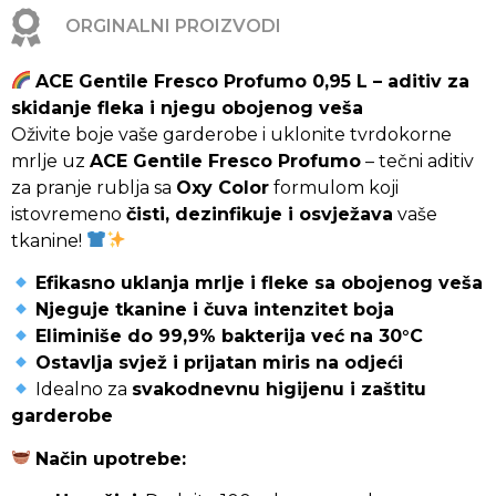
ORGINALNI PROIZVODI
ACE Gentile Fresco Profumo 0,95 L – aditiv za
skidanje fleka i njegu obojenog veša
Oživite boje vaše garderobe i uklonite tvrdokorne
mrlje uz
ACE Gentile Fresco Profumo
– tečni aditiv
za pranje rublja sa
Oxy Color
formulom koji
istovremeno
čisti, dezinfikuje i osvježava
vaše
tkanine!
Efikasno uklanja mrlje i fleke sa obojenog veša
Njeguje tkanine i čuva intenzitet boja
Eliminiše do 99,9% bakterija već na 30°C
Ostavlja svjež i prijatan miris na odjeći
Idealno za
svakodnevnu higijenu i zaštitu
garderobe
Način upotrebe: