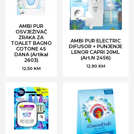
AMBI PUR
OSVJEŽIVAČ
ZRAKA ZA
AMBI PUR ELECTRIC
TOALET BAGNO
DIFUSOR + PUNJENJE
COTONE 45
LENOR CAPRI 20ML
DANA (Artikal
(Art.N 2456)
2603)
12,90
KM
12,50
KM