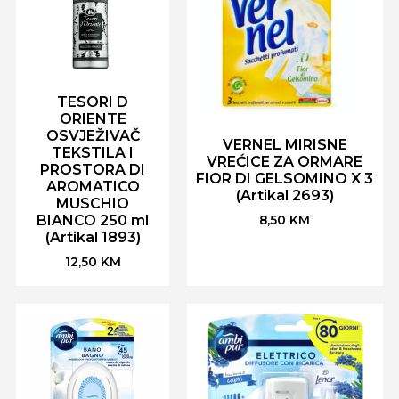
TESORI D
ORIENTE
OSVJEŽIVAČ
VERNEL MIRISNE
TEKSTILA I
VREĆICE ZA ORMARE
PROSTORA DI
FIOR DI GELSOMINO X 3
AROMATICO
(Artikal 2693)
MUSCHIO
BIANCO 250 ml
8,50
KM
(Artikal 1893)
12,50
KM