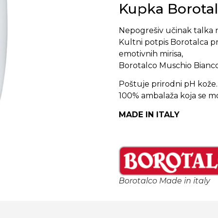
Kupka Borotal
Nepogrešiv učinak talka n
Kultni potpis Borotalca p
emotivnih mirisa,
Borotalco Muschio Bianco 
Poštuje prirodni pH kože.
100% ambalaža koja se mož
MADE IN ITALY
Borotalco Made in italy