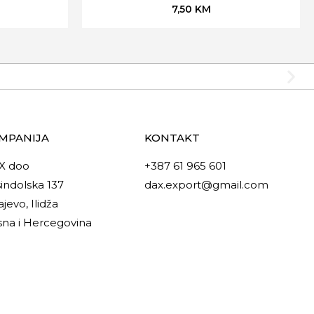
7,50
KM
MPANIJA
KONTAKT
X doo
+387 61 965 601
indolska 137
dax.export@gmail.com
ajevo, Ilidža
na i Hercegovina