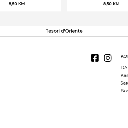
8,50
KM
8,50
KM
Tesori d'Oriente
KO
DA
Kas
Sar
Bos