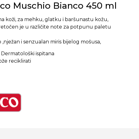
co Muschio Bianco 450 ml
a koži, za mehku, glatku i baršunastu kožu,
retočen je u različite note za potpunu paletu
,nježan i senzualan miris bijelog mošusa,
 Dermatološki ispitana
e reciklirati