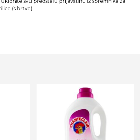
 uklonite svu preostalu prljavštinu iz spremnika za
lice (s brtve).