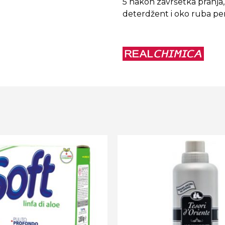
5 nakon završetka pranja,
deterdžent i oko ruba peri