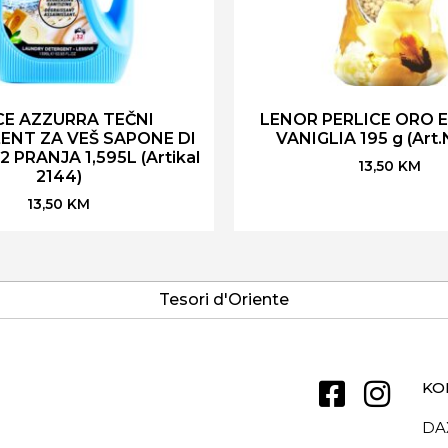
CE AZZURRA TEČNI
LENOR PERLICE ORO E 
ENT ZA VEŠ SAPONE DI
VANIGLIA 195 g (Art.
 PRANJA 1,595L (Artikal
13,50
KM
2144)
13,50
KM
Tesori d'Oriente
KO
DA