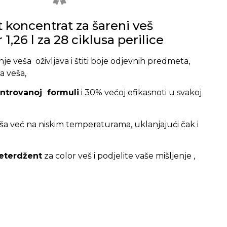
 koncentrat za šareni veš
1,26 l za 28 ciklusa perilice
je veša oživljava i štiti boje odjevnih predmeta,
ma veša,
ntrovanoj formuli
i 30% većoj efikasnoti u svakoj
ša već na niskim temperaturama, uklanjajući čak i
deterdžent
za color veš i podjelite vaše mišljenje ,