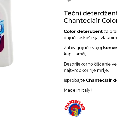
Tečni deterdžent
Chanteclair Color 
Color deterdžent
za pran
dajući raskoš i sjaj vlakni
Zahvaljujući svojoj
konce
kapi jamči,
Besprijekorno čišćenje ve
najtvrdokornije mrlje,
Isprobajte
Chanteclair 
Made in Italy !