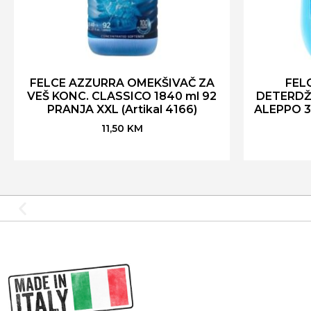
FELCE AZZURRA OMEKŠIVAČ ZA
FEL
VEŠ KONC. CLASSICO 1840 ml 92
DETERDŽ
PRANJA XXL (Artikal 4166)
ALEPPO 32
11,50
KM