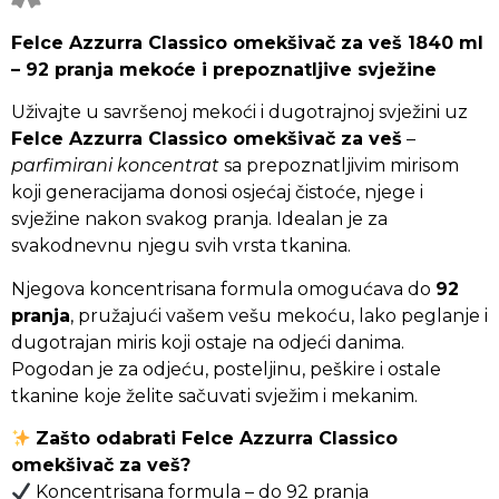
Felce Azzurra Classico omekšivač za veš 1840 ml
– 92 pranja mekoće i prepoznatljive svježine
Uživajte u savršenoj mekoći i dugotrajnoj svježini uz
Felce Azzurra Classico omekšivač za veš
–
parfimirani koncentrat
sa prepoznatljivim mirisom
koji generacijama donosi osjećaj čistoće, njege i
svježine nakon svakog pranja. Idealan je za
svakodnevnu njegu svih vrsta tkanina.
Njegova koncentrisana formula omogućava do
92
pranja
, pružajući vašem vešu mekoću, lako peglanje i
dugotrajan miris koji ostaje na odjeći danima.
Pogodan je za odjeću, posteljinu, peškire i ostale
tkanine koje želite sačuvati svježim i mekanim.
Zašto odabrati Felce Azzurra Classico
omekšivač za veš?
Koncentrisana formula – do 92 pranja