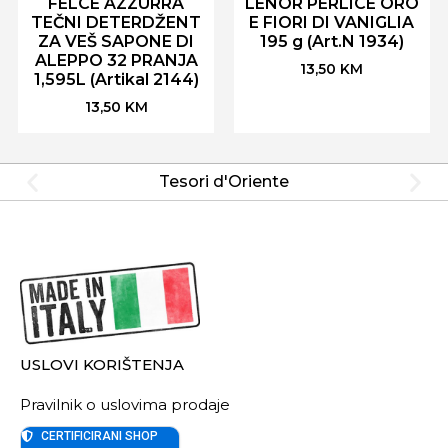
FELCE AZZURRA
LENOR PERLICE ORO
TEČNI DETERDŽENT
E FIORI DI VANIGLIA
ZA VEŠ SAPONE DI
195 g (Art.N 1934)
ALEPPO 32 PRANJA
13,50
KM
1,595L (Artikal 2144)
13,50
KM
Tesori d'Oriente
USLOVI KORIŠTENJA
Pravilnik o uslovima prodaje