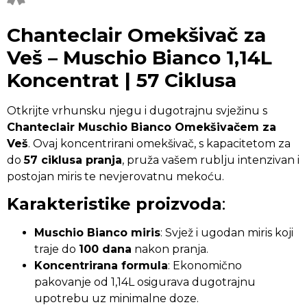
Chanteclair Omekšivač za
Veš – Muschio Bianco 1,14L
Koncentrat | 57 Ciklusa
Otkrijte vrhunsku njegu i dugotrajnu svježinu s
Chanteclair Muschio Bianco Omekšivačem za
Veš
. Ovaj koncentrirani omekšivač, s kapacitetom za
do
57 ciklusa pranja
, pruža vašem rublju intenzivan i
postojan miris te nevjerovatnu mekoću.
Karakteristike proizvoda
:
Muschio Bianco miris
: Svjež i ugodan miris koji
traje do
100 dana
nakon pranja.
Koncentrirana formula
: Ekonomično
pakovanje od 1,14L osigurava dugotrajnu
upotrebu uz minimalne doze.