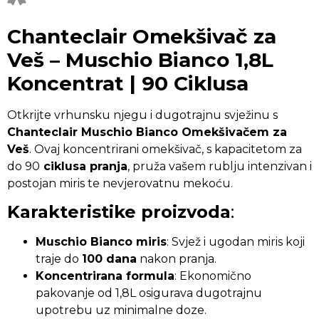
Chanteclair Omekšivač za
Veš – Muschio Bianco 1,8L
Koncentrat | 90 Ciklusa
Otkrijte vrhunsku njegu i dugotrajnu svježinu s
Chanteclair Muschio Bianco Omekšivačem za
Veš
. Ovaj koncentrirani omekšivač, s kapacitetom za
do 90
ciklusa pranja
, pruža vašem rublju intenzivan i
postojan miris te nevjerovatnu mekoću.
Karakteristike proizvoda
:
Muschio Bianco miris
: Svjež i ugodan miris koji
traje do
100 dana
nakon pranja.
Koncentrirana formula
: Ekonomično
pakovanje od 1,8L osigurava dugotrajnu
upotrebu uz minimalne doze.