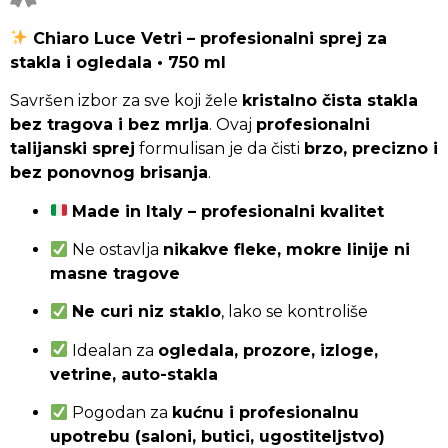
Chiaro Luce Vetri – profesionalni sprej za
stakla i ogledala • 750 ml
Savršen izbor za sve koji žele
kristalno čista stakla
bez tragova i bez mrlja
. Ovaj
profesionalni
talijanski sprej
formulisan je da čisti
brzo, precizno i
bez ponovnog brisanja
.
Made in Italy – profesionalni kvalitet
Ne ostavlja
nikakve fleke, mokre linije ni
masne tragove
Ne curi niz staklo
, lako se kontroliše
Idealan za
ogledala, prozore, izloge,
vetrine, auto-stakla
Pogodan za
kućnu i profesionalnu
upotrebu (saloni, butici, ugostiteljstvo)