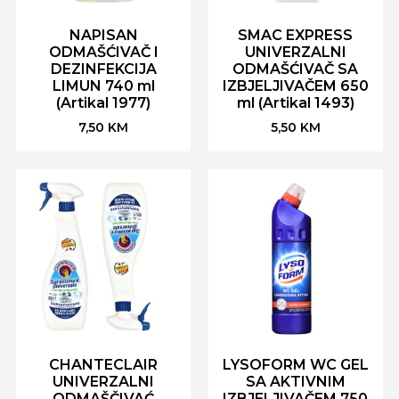
NAPISAN
SMAC EXPRESS
ODMAŠĆIVAČ I
UNIVERZALNI
DEZINFEKCIJA
ODMAŠĆIVAČ SA
LIMUN 740 ml
IZBJELJIVAČEM 650
(Artikal 1977)
ml (Artikal 1493)
7,50
KM
5,50
KM
CHANTECLAIR
LYSOFORM WC GEL
UNIVERZALNI
SA AKTIVNIM
ODMAŠČIVAĆ
IZBJELJIVAČEM 750