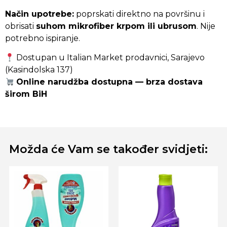
Način upotrebe:
poprskati direktno na površinu i
obrisati
suhom mikrofiber krpom ili ubrusom
. Nije
potrebno ispiranje.
Dostupan u Italian Market prodavnici, Sarajevo
(Kasindolska 137)
Online narudžba dostupna — brza dostava
širom BiH
Možda će Vam se također svidjeti: