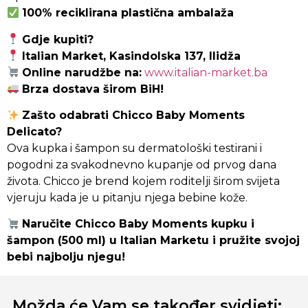
100% reciklirana plastična ambalaža
Gdje kupiti?
Italian Market, Kasindolska 137, Ilidža
Online narudžbe na:
www.italian-market.ba
Brza dostava širom BiH!
Zašto odabrati Chicco Baby Moments
Delicato?
Ova kupka i šampon su dermatološki testirani i
pogodni za svakodnevno kupanje od prvog dana
života. Chicco je brend kojem roditelji širom svijeta
vjeruju kada je u pitanju njega bebine kože.
Naručite Chicco Baby Moments kupku i
šampon (500 ml) u Italian Marketu i pružite svojoj
bebi najbolju njegu!
Možda će Vam se također svidjeti: