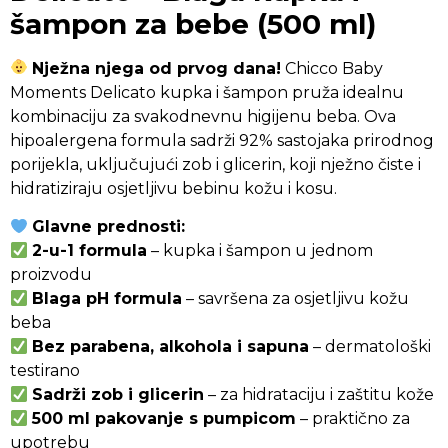
šampon za bebe (500 ml)
Nježna njega od prvog dana!
Chicco Baby
Moments Delicato kupka i šampon pruža idealnu
kombinaciju za svakodnevnu higijenu beba. Ova
hipoalergena formula sadrži 92% sastojaka prirodnog
porijekla, uključujući zob i glicerin, koji nježno čiste i
hidratiziraju osjetljivu bebinu kožu i kosu.
Glavne prednosti:
2-u-1 formula
– kupka i šampon u jednom
proizvodu
Blaga pH formula
– savršena za osjetljivu kožu
beba
Bez parabena, alkohola i sapuna
– dermatološki
testirano
Sadrži zob i glicerin
– za hidrataciju i zaštitu kože
500 ml pakovanje s pumpicom
– praktično za
upotrebu