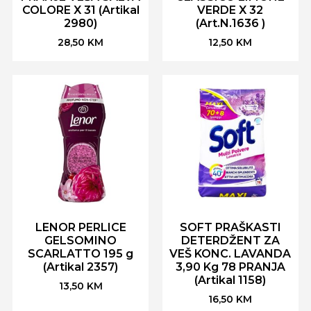
COLORE X 31 (Artikal
VERDE X 32
2980)
(Art.N.1636 )
28,50
KM
12,50
KM
LENOR PERLICE
SOFT PRAŠKASTI
GELSOMINO
DETERDŽENT ZA
SCARLATTO 195 g
VEŠ KONC. LAVANDA
(Artikal 2357)
3,90 Kg 78 PRANJA
(Artikal 1158)
13,50
KM
16,50
KM