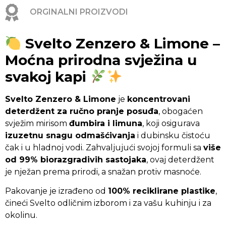
ORGINALNI PROIZVODI
Svelto Zenzero & Limone –
Moćna prirodna svježina u
svakoj kapi
Svelto Zenzero & Limone
je
koncentrovani
deterdžent za ručno pranje posuđa
, obogaćen
svježim mirisom
đumbira i limuna
, koji osigurava
izuzetnu snagu odmašćivanja
i dubinsku čistoću
čak i u hladnoj vodi. Zahvaljujući svojoj formuli sa
više
od 99% biorazgradivih sastojaka
, ovaj deterdžent
je nježan prema prirodi, a snažan protiv masnoće.
Pakovanje je izrađeno od
100% reciklirane plastike
,
čineći Svelto odličnim izborom i za vašu kuhinju i za
okolinu.