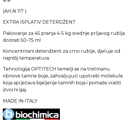
(Art.N 117 )
EXTRA ISPLATIV DETERDŽENT
Pakovanje za 45 pranja 4-5 kg srednje prljavog rublja.
dozirati 50-75 ml
Koncentrirani deterdžent za crno rublje, djeluje od
najnižij temperatura.
Tehnologija OPTITECH temelji se na tretmanu
obnove tamne boje, zahvaljujući upotrebi molekule
koja sprječava bijeljenje tamnih boja i pomaže vratiti
izvorni sjaj.
MADE IN ITALY