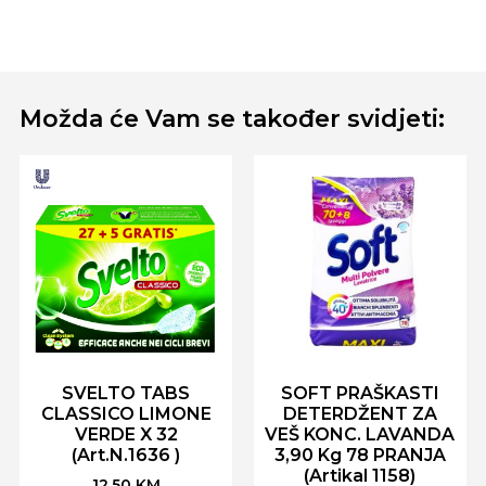
Možda će Vam se također svidjeti:
SVELTO TABS
SOFT PRAŠKASTI
CLASSICO LIMONE
DETERDŽENT ZA
VERDE X 32
VEŠ KONC. LAVANDA
(Art.N.1636 )
3,90 Kg 78 PRANJA
(Artikal 1158)
12,50
KM