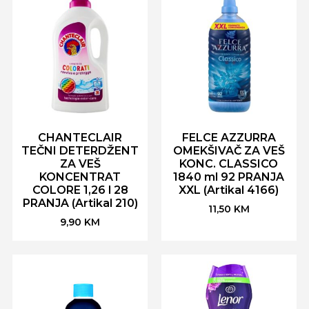
CHANTECLAIR
FELCE AZZURRA
TEČNI DETERDŽENT
OMEKŠIVAČ ZA VEŠ
ZA VEŠ
KONC. CLASSICO
KONCENTRAT
1840 ml 92 PRANJA
COLORE 1,26 l 28
XXL (Artikal 4166)
PRANJA (Artikal 210)
11,50
KM
9,90
KM