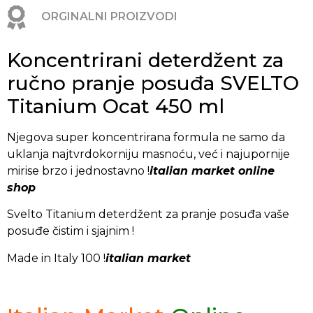
ORGINALNI PROIZVODI
Koncentrirani deterdžent za
ručno pranje posuđa SVELTO
Titanium Ocat 450 ml
Njegova super koncentrirana formula ne samo da
uklanja najtvrdokorniju masnoću, već i najupornije
mirise brzo i jednostavno !
italian market online
shop
Svelto Titanium deterdžent za pranje posuđa vaše
posuđe čistim i sjajnim !
Made in Italy 100 !
italian market