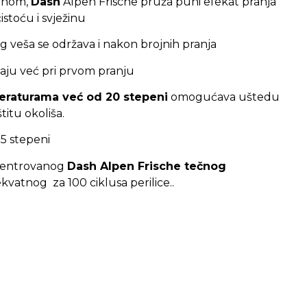
žinom,
Dash
Alpen Frische pruža puni efekat pranja
stoću i svježinu
og veša se održava i nakon brojnih pranja
aju već pri prvom pranju
eraturama već od 20 stepeni
omogućava uštedu
titu okoliša.
5 stepeni
ncentrovanog
Dash Alpen Frische tečnog
vatnog za 100 ciklusa perilice..