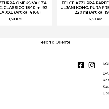
ZZURRA OMEKŠIVAČ ZA
FELCE AZZURRA PARFE
. CLASSICO 1840 ml 92
ULJANI KONC. PURA F
A XXL (Artikal 4166)
220 ml (Artikal 1
11,50
KM
16,50
KM
Tesori d'Oriente
KO
DA
Kas
Sar
Bos