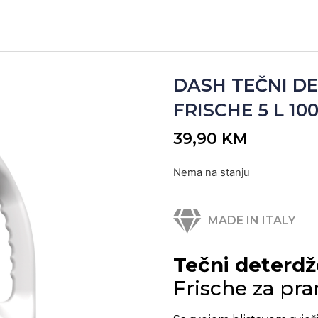
DASH TEČNI D
FRISCHE 5 L 10
39,90
KM
Nema na stanju
MADE IN ITALY
Tečni deterdž
Frische za pran