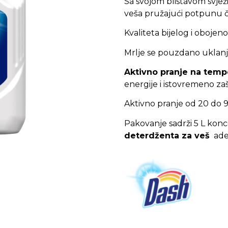
Sa svojom blistavom svje
veša pružajući potpunu či
Kvaliteta bijelog i obojen
Mrlje se pouzdano uklanj
Aktivno pranje na temp
energije i istovremeno zaš
Aktivno pranje od 20 do 9
Pakovanje sadrži 5 L ko
deterdženta za veš
adek