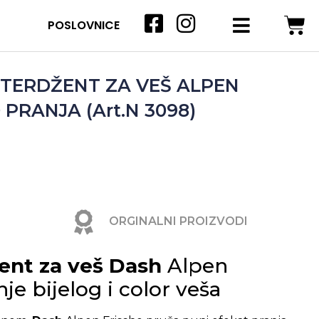
POSLOVNICE
ETERDŽENT ZA VEŠ ALPEN
0 PRANJA (Art.N 3098)
ORGINALNI PROIZVODI
ent za veš Dash
Alpen
je bijelog i color veša