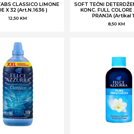
TABS CLASSICO LIMONE
SOFT TEČNI DETERDŽE
E X 32 (Art.N.1636 )
KONC. FULL COLORE 2
PRANJA (Artikal 1
12,50
KM
8,50
KM