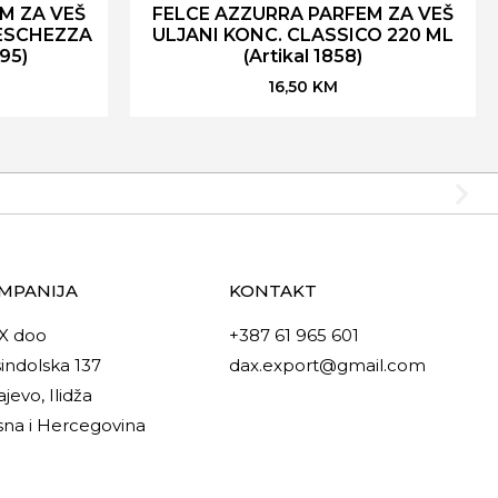
M ZA VEŠ
FELCE AZZURRA PARFEM ZA VEŠ
RESCHEZZA
ULJANI KONC. CLASSICO 220 ML
995)
(Artikal 1858)
16,50
KM
MPANIJA
KONTAKT
X doo
+387 61 965 601
indolska 137
dax.export@gmail.com
ajevo, Ilidža
na i Hercegovina