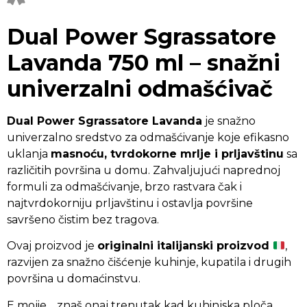
Dual Power Sgrassatore
Lavanda 750 ml – snažni
univerzalni odmašćivač
Dual Power Sgrassatore Lavanda
je snažno
univerzalno sredstvo za odmašćivanje koje efikasno
uklanja
masnoću, tvrdokorne mrlje i prljavštinu
sa
različitih površina u domu. Zahvaljujući naprednoj
formuli za odmašćivanje, brzo rastvara čak i
najtvrdokorniju prljavštinu i ostavlja površine
savršeno čistim bez tragova.
Ovaj proizvod je
originalni italijanski proizvod
,
razvijen za snažno čišćenje kuhinje, kupatila i drugih
površina u domaćinstvu.
E mojie… znaš onaj trenutak kad kuhinjska ploča,