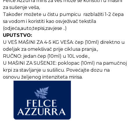
Felce Azzurra miris za veš može se koristiti i u mašini
za sušenje veša,
Također možete u čistu pumpicu razblažiti 1-2 čepa
sa vodom i koristiti kao osvježivač tekstila
(odjeća,auto,tepisi,zavjese ..)
UPUTSTVO:
U VEŠ MAŠINI ZA 4-5 KG VEŠA: čep (10ml) direktno u
odeljak za omekšivač prije ciklusa pranja.,
RUČNO: jedan čep (10ml) u 10L vode.,
U MAŠINI ZA SUŠENJE: poklopac (10ml) na pamučnoj
krpi za stavljanje u sušilicu. Povećajte dozu na
osnovu željenog intenziteta mirisa.