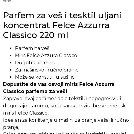
Parfem za veš i tesktil uljani
koncentrat Felce Azzurra
Classico 220 ml
Parfem na veš
Miris Felce Azzura Classico
Dugotrajan miris
Za mašinsko i ručno pranje
Može se koristiti i u sušilici
Dopustite da vas osvoji miris Felce Azzurra
Classico parfema za veš!
Zapravo, ovaj parfimer daje tekstilu nepogrešivu i
dugotrajnu aromu, koju karakterizira bezvremenski
miris Felce Classico,
Idealan za korištenje u mašini za pranje veša ili ručno
pranje,