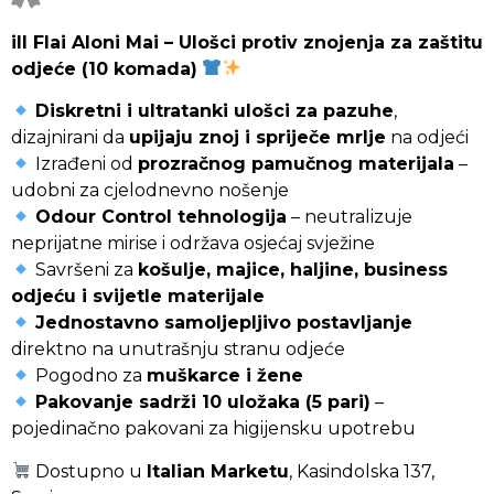
ill Flai Aloni Mai – Ulošci protiv znojenja za zaštitu
odjeće (10 komada)
Diskretni i ultratanki ulošci za pazuhe
,
dizajnirani da
upijaju znoj i spriječe mrlje
na odjeći
Izrađeni od
prozračnog pamučnog materijala
–
udobni za cjelodnevno nošenje
Odour Control tehnologija
– neutralizuje
neprijatne mirise i održava osjećaj svježine
Savršeni za
košulje, majice, haljine, business
odjeću i svijetle materijale
Jednostavno samoljepljivo postavljanje
direktno na unutrašnju stranu odjeće
Pogodno za
muškarce i žene
Pakovanje sadrži 10 uložaka (5 pari)
–
pojedinačno pakovani za higijensku upotrebu
Dostupno u
Italian Marketu
, Kasindolska 137,