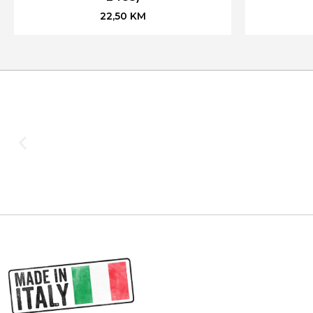
22,50
KM