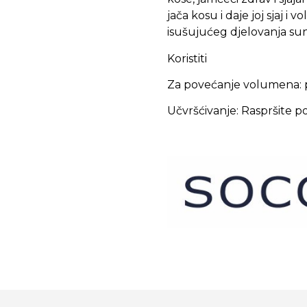
jača kosu i daje joj sjaj i
isušujućeg djelovanja sun
Koristiti
Za povećanje volumena: p
Učvršćivanje: Raspršite po 