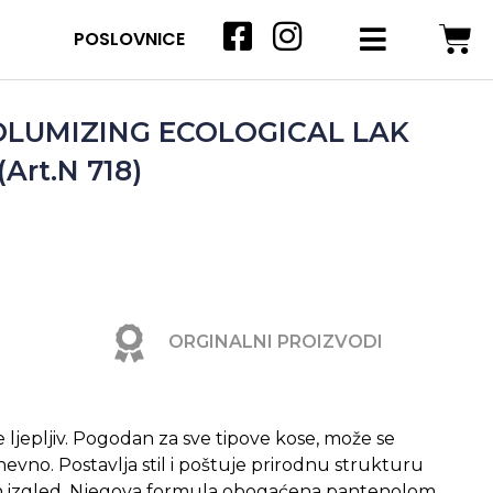
POSLOVNICE
OLUMIZING ECOLOGICAL LAK
Art.N 718)
ORGINALNI PROIZVODI
je ljepljiv. Pogodan za sve tipove kose, može se
nevno. Postavlja stil i poštuje prirodnu strukturu
ajan izgled. Njegova formula obogaćena pantenolom