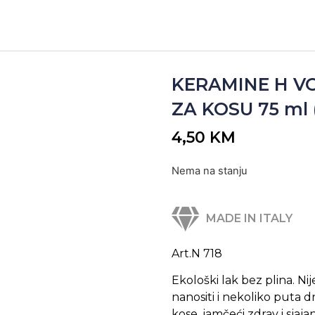
KERAMINE H V
ZA KOSU 75 ml (
4,50
KM
Nema na stanju
MADE IN ITALY
Art.N 718
Ekološki lak bez plina. Ni
nanositi i nekoliko puta d
kose, jamčeći zdrav i sj