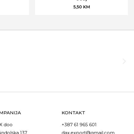
5,50
KM
MPANIJA
KONTAKT
X doo
+387 61 965 601
indolska 137
dax.export@gmail.com