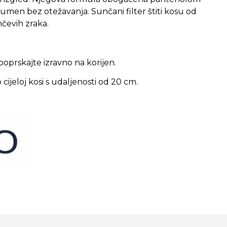
 volumen bez otežavanja. Sunčani filter štiti kosu od
čevih zraka.
oprskajte izravno na korijen.
cijeloj kosi s udaljenosti od 20 cm.