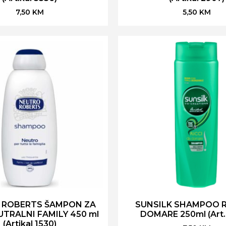
7,50
KM
5,50
KM
 ROBERTS ŠAMPON ZA
SUNSILK SHAMPOO R
TRALNI FAMILY 450 ml
DOMARE 250ml (Art.
(Artikal 1530)