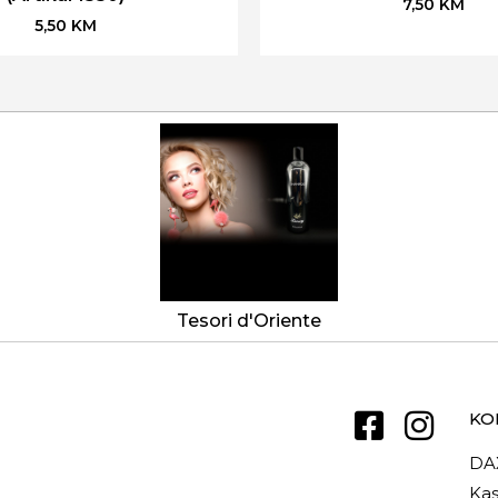
7,50
KM
5,50
KM
Tesori d'Oriente
KO
DA
Kas