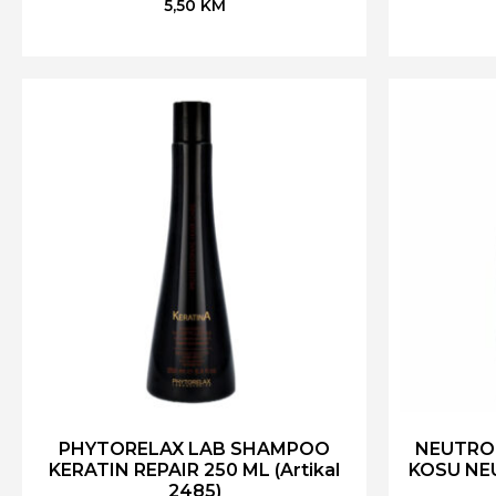
5,50
KM
PHYTORELAX LAB SHAMPOO
NEUTRO
KERATIN REPAIR 250 ML (Artikal
KOSU NEU
2485)