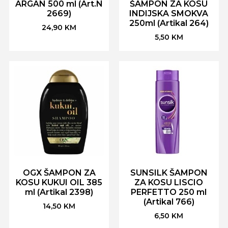
ARGAN 500 ml (Art.N
ŠAMPON ZA KOSU
2669)
INDIJSKA SMOKVA
250ml (Artikal 264)
24,90
KM
5,50
KM
OGX ŠAMPON ZA
SUNSILK ŠAMPON
KOSU KUKUI OIL 385
ZA KOSU LISCIO
ml (Artikal 2398)
PERFETTO 250 ml
(Artikal 766)
14,50
KM
6,50
KM