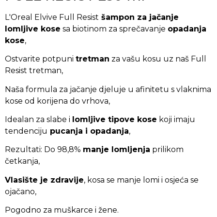
L'Oreal Elvive Full Resist
šampon za jačanje
lomljive kose
sa biotinom za sprečavanje
opadanja
kose
,
Ostvarite potpuni
tretman
za vašu kosu uz naš Full
Resist tretman,
Naša formula za jačanje djeluje u afinitetu s vlaknima
kose od korijena do vrhova,
Idealan za slabe i
lomljive tipove kose
koji imaju
tendenciju
pucanja i opadanja
,
Rezultati: Do 98,8%
manje lomljenja
prilikom
četkanja,
Vlasište je zdravije
, kosa se manje lomi i osjeća se
ojačano,
Pogodno za muškarce i žene.