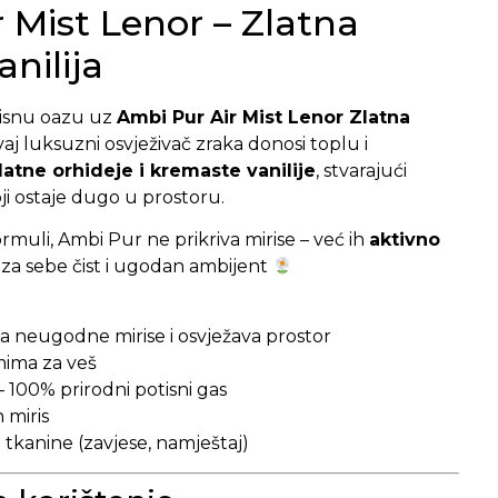
 Mist Lenor – Zlatna
nilija
risnu oazu uz
Ambi Pur Air Mist Lenor Zlatna
aj luksuzni osvježivač zraka donosi toplu i
latne orhideje i kremaste vanilije
, stvarajući
ji ostaje dugo u prostoru.
rmuli, Ambi Pur ne prikriva mirise – već ih
aktivno
i iza sebe čist i ugodan ambijent
a neugodne mirise i osvježava prostor
mima za veš
– 100% prirodni potisni gas
 miris
 tkanine (zavjese, namještaj)