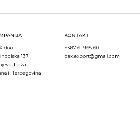
MPANIJA
KONTAKT
X doo
+387 61 965 601
indolska 137
dax.export@gmail.com
ajevo, Ilidža
na i Hercegovina