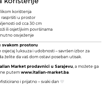
 korištenje
ilikom korištenja
 raspršiti u prostor
aljenosti od cca 30 cm
oži ili osjetljivim površinama
trenutno osvježenje
 u svakom prostoru
aje osjećaj luksuza i udobnosti – savršen izbor za
da želite da vaš dom ostavi poseban utisak.
talian Market prodavnici u Sarajevu
, a možete ga
nline putem
www.italian-market.ba
.
isticirano i prijatno – svaki dan