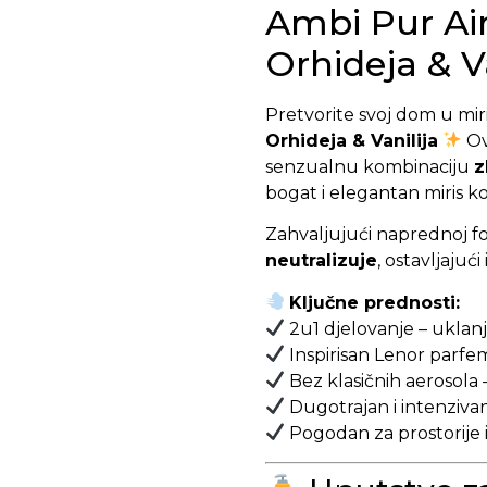
Ambi Pur Air
Orhideja & Va
Pretvorite svoj dom u mi
Orhideja & Vanilija
Ov
senzualnu kombinaciju
z
bogat i elegantan miris ko
Zahvaljujući naprednoj fo
neutralizuje
, ostavljajuć
Ključne prednosti:
2u1 djelovanje – uklanj
Inspirisan Lenor parfe
Bez klasičnih aerosola 
Dugotrajan i intenzivan
Pogodan za prostorije i