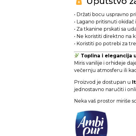
Uputstvo za
• Držati bocu uspravno pr
• Lagano pritisnuti okidač i
• Za tkanine prskati sa ud
• Ne koristiti direktno na k
• Koristiti po potrebi za 
Toplina i elegancija
Miris vanilije i orhideje d
večernju atmosferu ili ka
Proizvod je dostupan u
I
jednostavno naručiti i o
Neka vaš prostor miriše sof