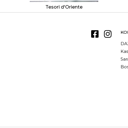
Tesori d'Oriente
KO
DA
Kas
Sar
Bos