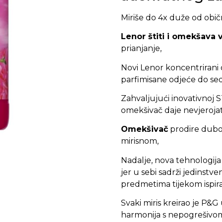
Miriše do 4x duže od obi
Lenor štiti i omekšava 
prianjanje,
Novi Lenor koncentrirani 
parfimisane odjeće do se
Zahvaljujući inovativnoj 
omekšivač daje nevjerojat
Omekšivač
prodire dubok
mirisnom,
Nadalje, nova tehnologij
jer u sebi sadrži jedinst
predmetima tijekom ispira
Svaki miris kreirao je P&G
harmonija s nepogrešivo