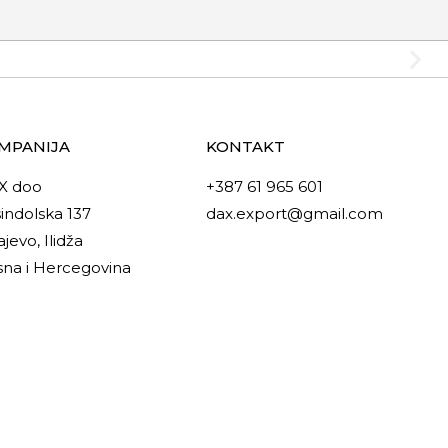
MPANIJA
KONTAKT
X doo
+387 61 965 601
indolska 137
dax.export@gmail.com
ajevo, Ilidža
na i Hercegovina