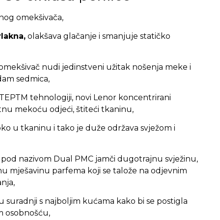
čnog omekšivača,
vlakna,
olakšava glačanje i smanjuje statičko
omekšivač nudi jedinstveni užitak nošenja meke i
dam sedmica,
STEPTM tehnologiji, novi Lenor koncentrirani
nu mekoću odjeći, štiteći tkaninu,
o u tkaninu i tako je duže održava svježom i
a pod nazivom Dual PMC jamči dugotrajnu svježinu,
venu mješavinu parfema koji se talože na odjevnim
nja,
 u suradnji s najboljim kućama kako bi se postigla
m osobnošću,