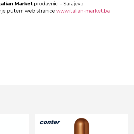
talian Market
prodavnici – Sarajevo
nje putem web stranice
www.italian-market.ba