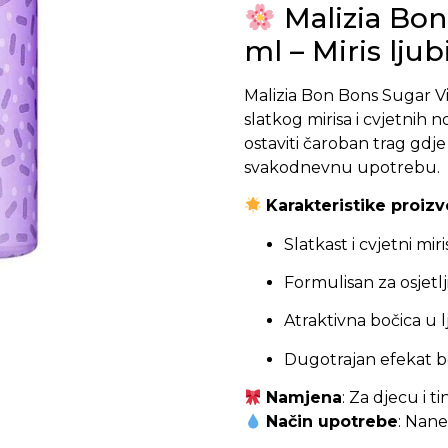
Malizia Bon
ml – Miris lju
Malizia Bon Bons Sugar V
slatkog mirisa i cvjetnih 
ostaviti čaroban trag gdj
svakodnevnu upotrebu.
Karakteristike proizv
Slatkast i cvjetni mir
Formulisan za osjetlj
Atraktivna bočica u 
Dugotrajan efekat bez
Namjena
: Za djecu i t
Način upotrebe
: Nane