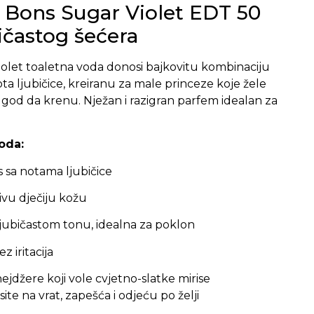
 Bons Sugar Violet EDT 50
bičastog šećera
iolet toaletna voda donosi bajkovitu kombinaciju
nota ljubičice, kreiranu za male princeze koje žele
e god da krenu. Nježan i razigran parfem idealan za
oda:
is sa notama ljubičice
ivu dječiju kožu
ljubičastom tonu, idealna za poklon
 iritacija
inejdžere koji vole cvjetno-slatke mirise
site na vrat, zapešća i odjeću po želji