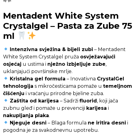
Mentadent White System
Crystalgel – Pasta za Zube 75
ml
Intenzivna svježina & bijeli zubi
– Mentadent
White System Crystalgel pruža
osvježavajući
osjećaj
u ustima i
nježno izbjeljuje zube
,
uklanjajući površinske mrlje.
Kristalna gel formula
– Inovativna
CrystalGel
tehnologija
s mikročesticama pomaže u
temeljnom
čišćenju
i vraćanju prirodne bjeline zuba.
Zaštita od karijesa
– Sadrži
fluorid
, koji jača
zubnu gleđ i pomaže u prevenciji
karijesa
i
nakupljanja plaka
.
Njeguje desni
– Blaga formula
ne iritira desni
i
pogodna je za svakodnevnu upotrebu.