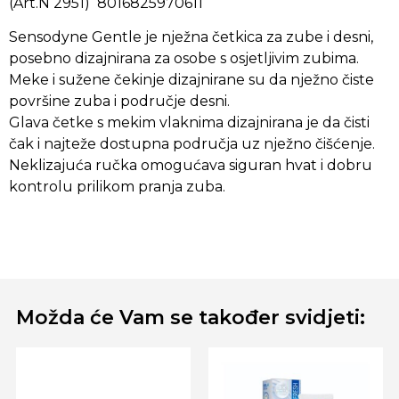
(Art.N 2951) 8016825970611
Sensodyne Gentle je nježna četkica za zube i desni,
posebno dizajnirana za osobe s osjetljivim zubima.
Meke i sužene čekinje dizajnirane su da nježno čiste
površine zuba i područje desni.
Glava četke s mekim vlaknima dizajnirana je da čisti
čak i najteže dostupna područja uz nježno čišćenje.
Neklizajuća ručka omogućava siguran hvat i dobru
kontrolu prilikom pranja zuba.
Možda će Vam se također svidjeti: