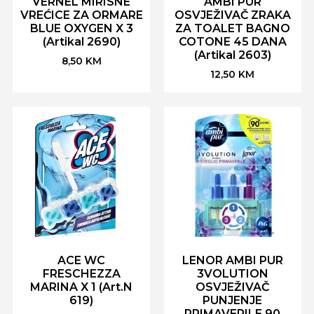
VERNEL MIRISNE
AMBI PUR
VREĆICE ZA ORMARE
OSVJEŽIVAČ ZRAKA
BLUE OXYGEN X 3
ZA TOALET BAGNO
(Artikal 2690)
COTONE 45 DANA
(Artikal 2603)
8,50
KM
12,50
KM
ACE WC
LENOR AMBI PUR
FRESCHEZZA
3VOLUTION
MARINA X 1 (Art.N
OSVJEŽIVAČ
619)
PUNJENJE
PRIMAVERILE 90