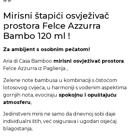
Mirisni štapići osvježivač
prostora Felce Azzurra
Bambo 120 ml !
Za ambijent s osobnim pečatom!
Aria di Casa Bamboo
mirisni osvježivač prostora
Felce Azzurra iz Paglierija ,
Zelene note bambusa u kombinaciji s čistoćom
lotosovog cvijeća, u harmoniji s vodenim aspektima
gornjih nota, evociraju
spokojnu i opuštajuću
atmosferu
,
Jedinstveni miris ne samo da dnevnoj sobi daje
individualni štih, već osigurava i ugodan osjećaj
blagostanja,