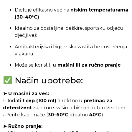
Djeluje efikasno već na
niskim temperaturama
(30–40°C)
Idealno za posteljine, peškire, sportsku odjeću,
dječiji veš
Antibakterijska i higijenska zaštita bez oštećenja
vlakana
Može se koristiti
u mašini ili za ručno pranje
Način upotrebe:
➤ U mašini za veš:
• Dodati
1 čep (100 ml)
direktno u
pretinac za
deterdžent
zajedno s vašim običnim deterdžentom
• Perite kao i inače (
30–60°C
, idealno
40°C
)
➤ Ručno pranje: