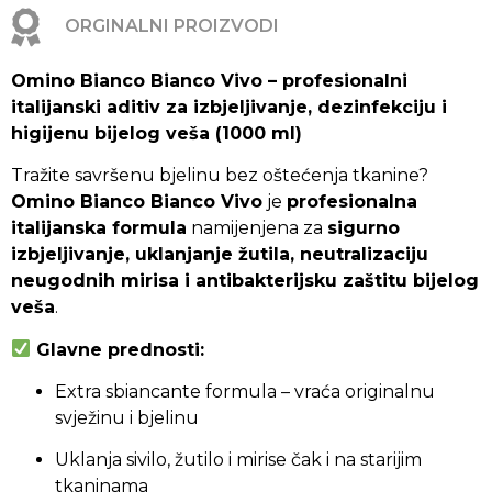
ORGINALNI PROIZVODI
Omino Bianco Bianco Vivo – profesionalni
italijanski aditiv za izbjeljivanje, dezinfekciju i
higijenu bijelog veša (1000 ml)
Tražite savršenu bjelinu bez oštećenja tkanine?
Omino Bianco Bianco Vivo
je
profesionalna
italijanska formula
namijenjena za
sigurno
izbjeljivanje, uklanjanje žutila, neutralizaciju
neugodnih mirisa i antibakterijsku zaštitu bijelog
veša
.
Glavne prednosti:
Extra sbiancante formula – vraća originalnu
svježinu i bjelinu
Uklanja sivilo, žutilo i mirise čak i na starijim
tkaninama