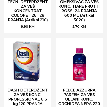
TEČNI DETERDŽENT
OMEKŠIVAČ ZA VEŠ
ZA VEŠ
KONC. TIARE FRUTTI
KONCENTRAT
ROSSI 24 PRANJA
COLORE 1,26 l 28
600 ML (Artikal
PRANJA (Artikal 210)
3020)
9,90
KM
5,70
KM
DASH DETERDŽENT
FELCE AZZURRA
ZA VEŠ KONC.
PARFEM ZA VEŠ
PROFESSIONAL 6,6
ULJANI KONC.
kg 120 PRANJA
ORCHIDEA NERA 220