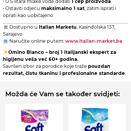
• U 5 litara mlake vode dodati
1 čep proizvoda
• Ostaviti odjeću
maksimalno 1 sat
, zatim isprati i
oprati kao uobičajeno
Dostupno u
Italian Marketu
, Kasindolska 137,
Sarajevo
Naručite online putem:
www.italian-market.ba
Omino Bianco – broj 1 italijanski ekspert za
higijenu veša već 60+ godina.
Savršen izbor za porodice koje traže
pouzdan
rezultat, čistu tkaninu i profesionalne standarde
.
Možda će Vam se također svidjeti: