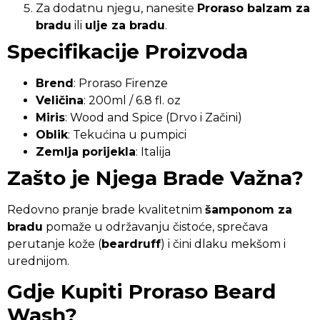
Za dodatnu njegu, nanesite
Proraso balzam za
bradu
ili
ulje za bradu
.
Specifikacije Proizvoda
Brend
: Proraso Firenze
Veličina
: 200ml / 6.8 fl. oz
Miris
: Wood and Spice (Drvo i Začini)
Oblik
: Tekućina u pumpici
Zemlja porijekla
: Italija
Zašto je Njega Brade Važna?
Redovno pranje brade kvalitetnim
šamponom za
bradu
pomaže u održavanju čistoće, sprečava
perutanje kože (
beardruff
) i čini dlaku mekšom i
urednijom.
Gdje Kupiti Proraso Beard
Wash?