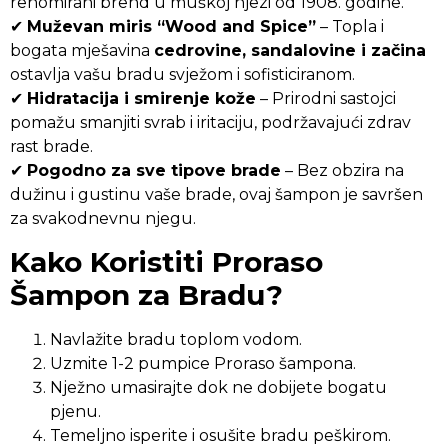
renomirani brend u muškoj njezi od 1908. godine.
✔
Muževan miris “Wood and Spice”
– Topla i
bogata mješavina
cedrovine, sandalovine i začina
ostavlja vašu bradu svježom i sofisticiranom.
✔
Hidratacija i smirenje kože
– Prirodni sastojci
pomažu smanjiti svrab i iritaciju, podržavajući zdrav
rast brade.
✔
Pogodno za sve tipove brade
– Bez obzira na
dužinu i gustinu vaše brade, ovaj šampon je savršen
za svakodnevnu njegu.
Kako Koristiti Proraso
Šampon za Bradu?
Navlažite bradu toplom vodom.
Uzmite 1-2 pumpice Proraso šampona.
Nježno umasirajte dok ne dobijete bogatu
pjenu.
Temeljno isperite i osušite bradu peškirom.