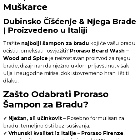
Muškarce
Dubinsko Čišćenje & Njega Brade
| Proizvedeno u Italiji
Tražite
najbolji šampon za bradu
koji će vašu bradu
očistiti, omekšati i osvježiti?
Proraso Beard Wash –
Wood and Spice
je neizostavan proizvod za njegu
brade, dizajniran da nježno ukloni prljavštinu, višak
ulja i neugodne mirise, dok istovremeno hrani i štiti
dlaku.
Zašto Odabrati Proraso
Šampon za Bradu?
✔
Nježan, ali učinkovit
– Posebno formulisan za
bradu, temeljno čisti bez isušivanja.
✔
Vrhunski kvalitet iz Italije
–
Proraso Firenze
,