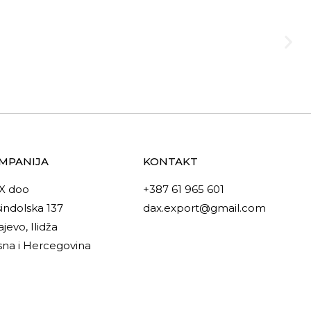
MPANIJA
KONTAKT
X doo
+387 61 965 601
indolska 137
dax.export@gmail.com
ajevo, Ilidža
na i Hercegovina