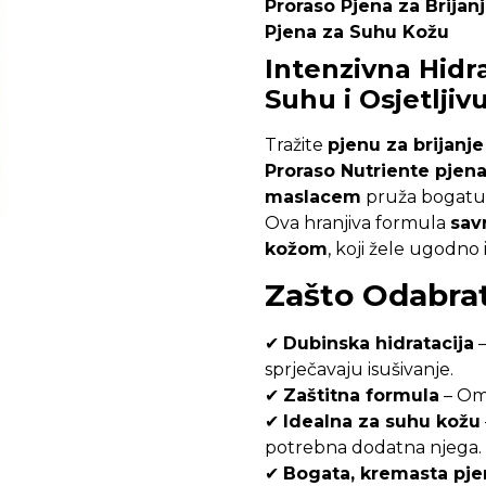
Proraso Pjena za Brijan
Pjena za Suhu Kožu
Intenzivna Hidra
Suhu i Osjetljiv
Tražite
pjenu za brijanje
Proraso Nutriente pjena
maslacem
pruža bogatu z
Ova hranjiva formula
sav
kožom
, koji žele ugodno i
Zašto Odabrat
✔
Dubinska hidratacija
–
sprječavaju isušivanje.
✔
Zaštitna formula
– Ome
✔
Idealna za suhu kožu
potrebna dodatna njega.
✔
Bogata, kremasta pje