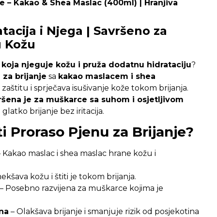
je – Kakao & Shea Maslac (400ml) | Hranjiva
tacija i Njega | Savršeno za
u Kožu
 koja njeguje kožu i pruža dodatnu hidrataciju
?
 za brijanje
sa
kakao maslacem i shea
aštitu i sprječava isušivanje kože tokom brijanja.
ršena je za muškarce sa suhom i osjetljivom
 glatko brijanje bez iritacija.
i Proraso Pjenu za Brijanje?
 Kakao maslac i shea maslac hrane kožu i
kšava kožu i štiti je tokom brijanja.
– Posebno razvijena za muškarce kojima je
na
– Olakšava brijanje i smanjuje rizik od posjekotina