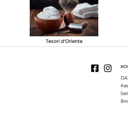
Tesori d'Oriente
KO
DA
Kas
Sar
Bos