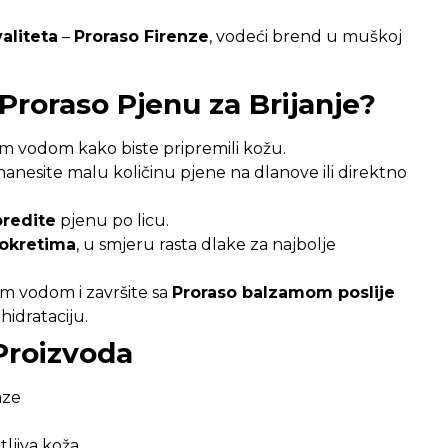
aliteta
–
Proraso Firenze
, vodeći brend u muškoj
 Proraso Pjenu za Brijanje?
m vodom kako biste pripremili kožu.
nanesite malu količinu pjene na dlanove ili direktno
redite
pjenu po licu.
pokretima
, u smjeru rasta dlake za najbolje
 vodom i završite sa
Proraso balzamom poslije
idrataciju.
 Proizvoda
nze
etljiva koža