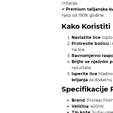
i iritacija.
✔
Premium talijanska kv
njezi od 1908. godine.
Kako Koristiti
Navlažite lice
toplo
Protresite bočicu
i 
na lice.
Ravnomjerno raspo
Brijte se nježnim 
rezultate.
Isperite lice
hladnom
brijanja
za dodatnu h
Specifikacije
Brend
: Proraso Fire
Veličina
: 400ml
Tip kože
: Suha i osj