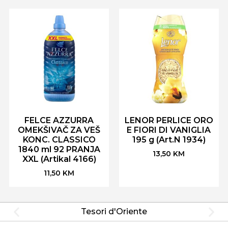
FELCE AZZURRA
LENOR PERLICE ORO
OMEKŠIVAČ ZA VEŠ
E FIORI DI VANIGLIA
KONC. CLASSICO
195 g (Art.N 1934)
1840 ml 92 PRANJA
13,50
KM
XXL (Artikal 4166)
11,50
KM
Tesori d'Oriente