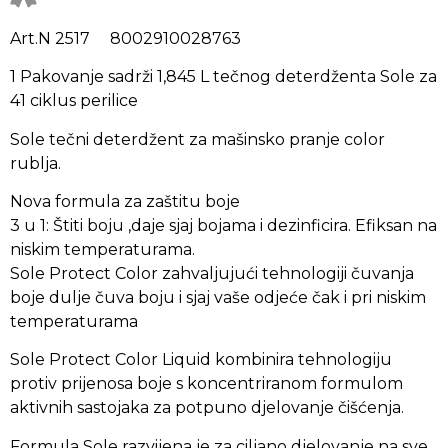
Art.N 2517 8002910028763
1 Pakovanje sadrži 1,845 L tečnog deterdženta Sole za
41 ciklus perilice
Sole tečni deterdžent za mašinsko pranje color
rublja.
Nova formula za zaštitu boje
3 u 1: Štiti boju ,daje sjaj bojama i dezinficira. Efiksan na
niskim temperaturama.
Sole Protect Color zahvaljujući tehnologiji čuvanja
boje dulje čuva boju i sjaj vaše odjeće čak i pri niskim
temperaturama
Sole Protect Color Liquid kombinira tehnologiju
protiv prijenosa boje s koncentriranom formulom
aktivnih sastojaka za potpuno djelovanje čišćenja.
Formula Sole razvijena je za ciljano djelovanje na sve