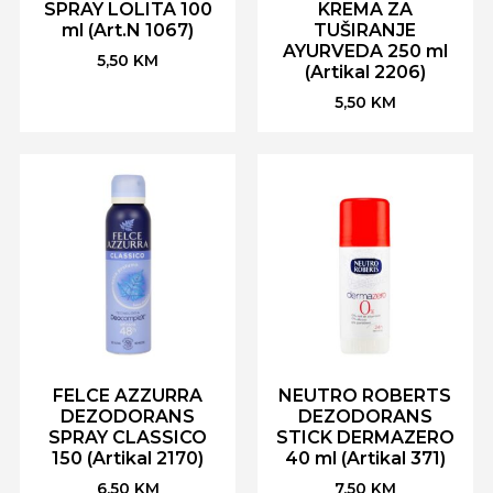
SPRAY LOLITA 100
KREMA ZA
ml (Art.N 1067)
TUŠIRANJE
AYURVEDA 250 ml
5,50
KM
(Artikal 2206)
5,50
KM
FELCE AZZURRA
NEUTRO ROBERTS
DEZODORANS
DEZODORANS
SPRAY CLASSICO
STICK DERMAZERO
150 (Artikal 2170)
40 ml (Artikal 371)
6,50
KM
7,50
KM